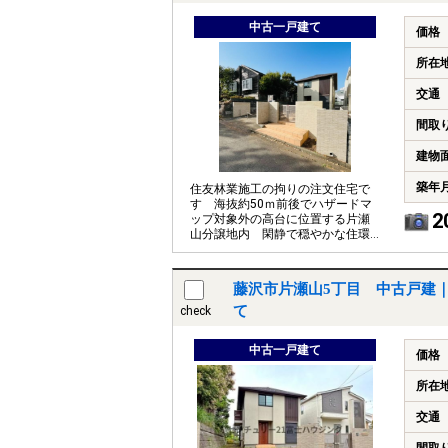
中古一戸建て
価格
所在
交通
間取
建物
築年
住友林業施工の拘りの注文住宅で
す 海抜約50ｍ前後でハザードマ
2
ップ対象外の高台に位置する片瀬
山分譲地内 閑静で穏やかな住環
境です
藤沢市片瀬山5丁目 中古戸建
て
check
中古一戸建て
価格
所在
交通