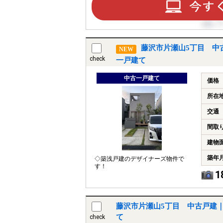
藤沢市片瀬山5丁目 中
NEW
check
一戸建て
中古一戸建て
価格
所在
交通
間取
建物
築年
◇築浅戸建のデザイナーズ物件で
す！
1
藤沢市片瀬山5丁目 中古戸建
て
check