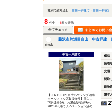
種別で絞り込む
新築一戸建て（新築一軒家）
8
件中
1～8
件を表示
藤沢市片瀬目白山 中古戸建｜
check
中古一戸建て
価格
所在
交通
間取
建物
築年
【CENTURY21富士ハウジング湘南
モールフィル店取扱物件】目白山
2
下駅徒歩5分、片瀬山駅徒歩9分。
2023年6月にリノベーション済の
お家です。