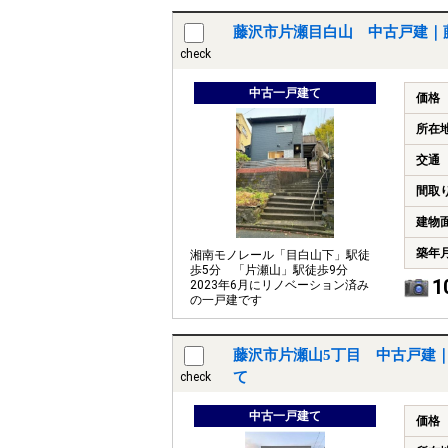
藤沢市片瀬目白山 中古戸建｜
check
中古一戸建て
価格
所在
交通
間取
建物
築年
湘南モノレール「目白山下」駅徒
歩5分 「片瀬山」駅徒歩9分
1
2023年6月にリノベーション済み
の一戸建です
藤沢市片瀬山5丁目 中古戸建
て
check
中古一戸建て
価格