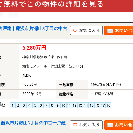
古戸建｜藤沢市片瀬山5丁目の中古
6,280万円
神奈川県藤沢市片瀬山5丁目
地
湘南モノレール 片瀬山駅 徒歩11分
4LDK
り
105.26㎡
156.73㎡(47.41坪)
面積
土地面積
2020年10月
一戸建て/木造
月
建物構造
8
枚
｜藤沢市片瀬山5丁目の中古一戸建