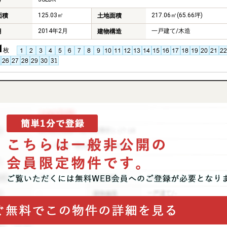
り
125.03㎡
217.06㎡(65.66坪)
面積
土地面積
2014年2月
一戸建て/木造
月
建物構造
1
枚