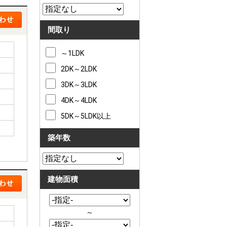
間取り
～1LDK
2DK～2LDK
3DK～3LDK
4DK～4LDK
5DK～5LDK以上
築年数
建物面積
～