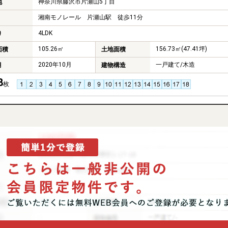
神奈川県藤沢市片瀬山5丁目
地
湘南モノレール 片瀬山駅 徒歩11分
4LDK
り
105.26㎡
156.73㎡(47.41坪)
面積
土地面積
2020年10月
一戸建て/木造
月
建物構造
8
枚