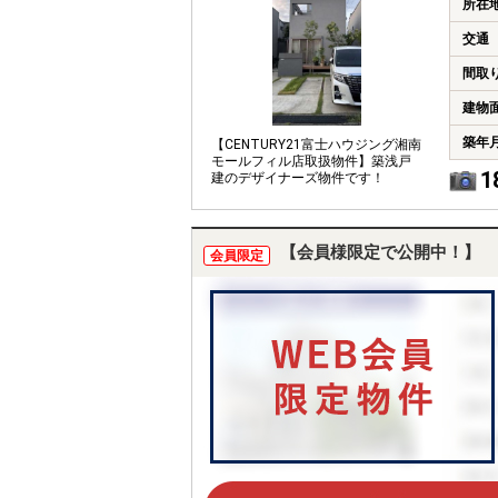
所在
交通
間取
建物
築年
【CENTURY21富士ハウジング湘南
モールフィル店取扱物件】築浅戸
1
建のデザイナーズ物件です！
【会員様限定で公開中！】
会員限定