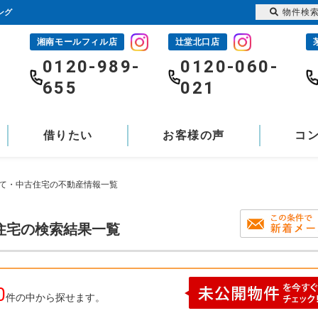
物件検
ング
湘南モールフィル店
辻堂北口店
-
0120-989-
0120-060-
655
021
借りたい
お客様の声
コ
建て・中古住宅の不動産情報一覧
住宅の検索結果一覧
0
件の中から探せます。