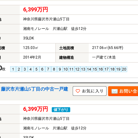
6,399万円
神奈川県藤沢市片瀬山5丁目
地
湘南モノレール 片瀬山駅 徒歩12分
3SLDK
り
125.03㎡
217.06㎡(65.66坪)
面積
土地面積
2014年2月
一戸建て/木造
月
建物構造
0
枚
｜藤沢市片瀬山5丁目の中古一戸建
6,399万円
値下がり
神奈川県藤沢市片瀬山5丁目
地
湘南モノレール 片瀬山駅 徒歩12分
3SLDK