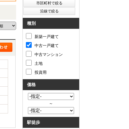
種別
新築一戸建て
中古一戸建て
中古マンション
土地
投資用
価格
～
駅徒歩