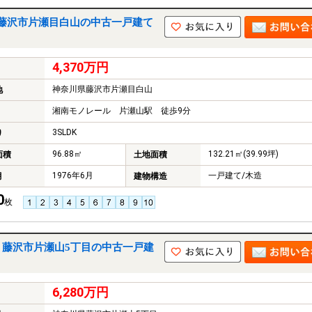
藤沢市片瀬目白山の中古一戸建て
4,370万円
神奈川県藤沢市片瀬目白山
地
湘南モノレール 片瀬山駅 徒歩9分
3SLDK
り
96.88㎡
132.21㎡(39.99坪)
面積
土地面積
1976年6月
一戸建て/木造
月
建物構造
0
枚
｜藤沢市片瀬山5丁目の中古一戸建
6,280万円