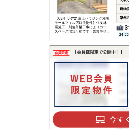
間取
建物
築年
【CENTURY21富士ハウジング湘南
モールフィル店取扱物件】住友林
3
業施工 別途外構工事によりカー
スペース増設可能です 告知事項
あり
【会員様限定で公開中！】
会員限定