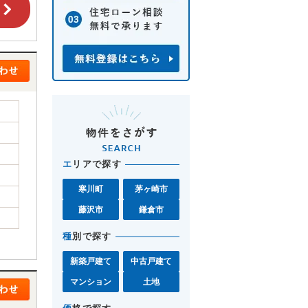
エ
リアで探す
寒川町
茅ヶ崎市
藤沢市
鎌倉市
種
別で探す
新築戸建て
中古戸建て
マンション
土地