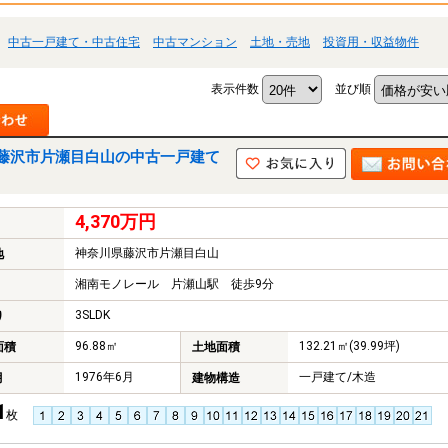
中古一戸建て・中古住宅
中古マンション
土地・売地
投資用・収益物件
表示件数
並び順
藤沢市片瀬目白山の中古一戸建て
4,370万円
神奈川県藤沢市片瀬目白山
地
湘南モノレール 片瀬山駅 徒歩9分
3SLDK
り
96.88㎡
132.21㎡(39.99坪)
面積
土地面積
1976年6月
一戸建て/木造
月
建物構造
1
枚