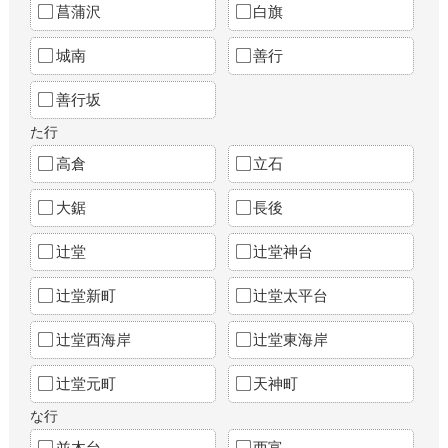
菖蒲沢
白旗
城南
善行
善行坂
た行
高倉
立石
大鋸
長後
辻堂
辻堂神台
辻堂新町
辻堂太平台
辻堂西海岸
辻堂東海岸
辻堂元町
天神町
な行
並木台
西富