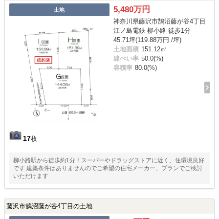
5,480万円
土地
神奈川県藤沢市鵠沼藤が谷4丁目
江ノ島電鉄 柳小路 徒歩1分
45.71坪(119.88万円 /坪)
土地面積
151.12㎡
建ぺい率
50.0(%)
容積率
80.0(%)
17
枚
柳小路駅から徒歩約1分！スーパーやドラッグストアに近く、住環境良好
です 建築条件はありませんのでご希望の住宅メーカー、プランでご検討
いただけます
藤沢市鵠沼藤が谷4丁目の土地