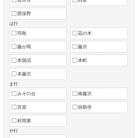
西俣野
は行
羽鳥
花の木
藤が岡
藤沢
本鵠沼
本町
本藤沢
ま行
みその台
南藤沢
宮原
弥勒寺
村岡東
や行