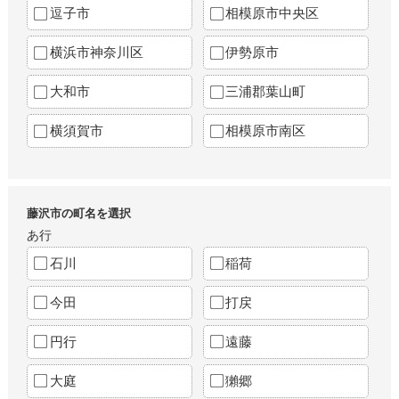
逗子市
相模原市中央区
横浜市神奈川区
伊勢原市
大和市
三浦郡葉山町
横須賀市
相模原市南区
藤沢市の町名を選択
あ行
石川
稲荷
今田
打戻
円行
遠藤
大庭
獺郷