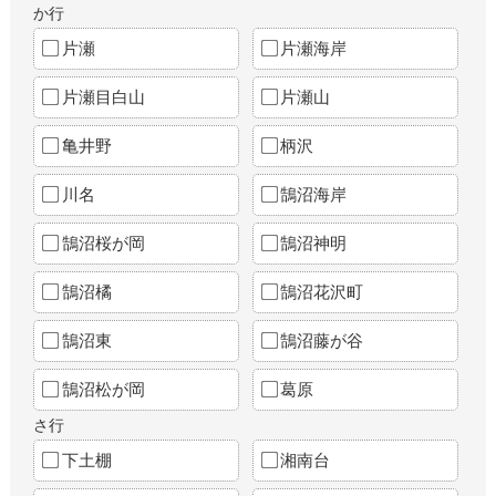
か行
片瀬
片瀬海岸
片瀬目白山
片瀬山
亀井野
柄沢
川名
鵠沼海岸
鵠沼桜が岡
鵠沼神明
鵠沼橘
鵠沼花沢町
鵠沼東
鵠沼藤が谷
鵠沼松が岡
葛原
さ行
下土棚
湘南台