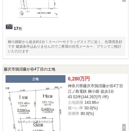
17
枚
柳小路駅から徒歩約1分！スーパーやドラッグストアに近く、住環境良好
です 建築条件はありませんのでご希望の住宅メーカー、プランでご検討
いただけます
藤沢市鵠沼藤が谷4丁目の土地
6,280万円
土地
神奈川県藤沢市鵠沼藤が谷4丁目
江ノ島電鉄 柳小路 徒歩1分
43.52坪(144.29万円 /坪)
土地面積
143.88㎡
建ぺい率
50.0(%)
容積率
80.0(%)