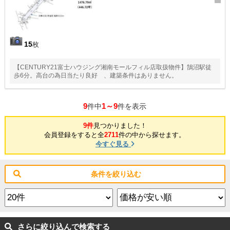
15
枚
【CENTURY21富士ハウジング湘南モールフィル店取扱物件】鵠沼駅徒
歩6分。高台の為日当たり良好 、建築条件はありません。
9
1～9
件中
件を表示
9件
見つかりました！
会員登録をすると全
2711
件の中から探せます。
今すぐ見る
条件を絞り込む
さらに絞り込んで検索する