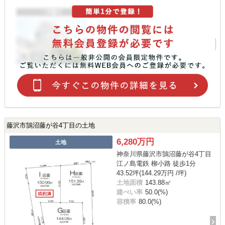
藤沢市鵠沼藤が谷4丁目の土地
6,280万円
土地
神奈川県藤沢市鵠沼藤が谷4丁目
江ノ島電鉄 柳小路 徒歩1分
43.52坪(144.29万円 /坪)
土地面積
143.88㎡
建ぺい率
50.0(%)
容積率
80.0(%)