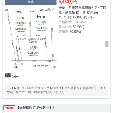
5,480万円
土地
神奈川県藤沢市鵠沼藤が谷4丁目
江ノ島電鉄 柳小路 徒歩1分
45.71坪(119.88万円 /坪)
土地面積
151.12㎡
建ぺい率
50.0(%)
容積率
80.0(%)
14
枚
【CENTURY21富士ハウジング取扱物件】柳小路駅から徒歩約1分！津波
想定区域外に立地。建築条件はありません。
【会員様限定で公開中！】
会員限定