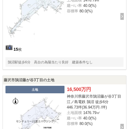
土地面積
1476.79㎡
建ぺい率
40.0(%)
容積率
80.0(%)
15
枚
鵠沼駅徒歩6分 高台の為陽当たり良好 建築条件なし
藤沢市鵠沼藤が谷3丁目の土地
16,500万円
土地
神奈川県藤沢市鵠沼藤が谷3丁目
江ノ島電鉄 鵠沼 徒歩6分
446.73坪(36.94万円 /坪)
土地面積
1476.79㎡
建ぺい率
40.0(%)
容積率
80.0(%)