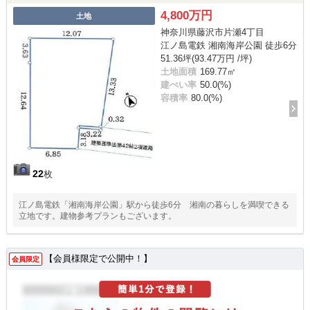
4,800万円
土地
神奈川県藤沢市片瀬4丁目
江ノ島電鉄 湘南海岸公園 徒歩6分
51.36坪(93.47万円 /坪)
土地面積
169.77㎡
建ぺい率
50.0(%)
容積率
80.0(%)
22
枚
江ノ島電鉄「湘南海岸公園」駅から徒歩6分 湘南の暮らしを満喫できる
立地です。建物参考プランもございます。
【会員様限定で公開中！】
会員限定