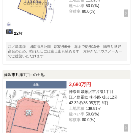
土地面積
113.93㎡
建ぺい率
50.0(%)
容積率
80.0(%)
22
枚
江ノ島電鉄「湘南海岸公園」駅徒歩6分 海まで徒歩15分 陽当り良好
高台のため、晴れた日には富士山も望めます お好きなハウスメーカー
でご建築いただけます
藤沢市片瀬1丁目の土地
3,680万円
土地
神奈川県藤沢市片瀬1丁目
江ノ島電鉄 柳小路 徒歩12分
42.32坪(86.95万円 /坪)
土地面積
139.91㎡
建ぺい率
50.0(%)
容積率
80.0(%)