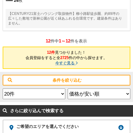
26
枚
【CENTURY21富士ハウジング取扱物件】柳小路駅徒歩圏、約89坪の
広々した敷地で新林公園が近く緑あふれる住環境です。建築条件はあり
ません。
12
1～12
件中
件を表示
12件
見つかりました！
会員登録をすると全
2725
件の中から探せます。
今すぐ見る
条件を絞り込む
さらに絞り込んで検索する
ご希望のエリアを選んでください