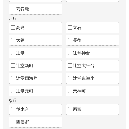
善行坂
た行
高倉
立石
大鋸
長後
辻堂
辻堂神台
辻堂新町
辻堂太平台
辻堂西海岸
辻堂東海岸
辻堂元町
天神町
な行
並木台
西富
西俣野