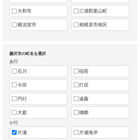
大和市
三浦郡葉山町
横須賀市
相模原市南区
藤沢市の町名を選択
あ行
石川
稲荷
今田
打戻
円行
遠藤
大庭
獺郷
か行
片瀬
片瀬海岸