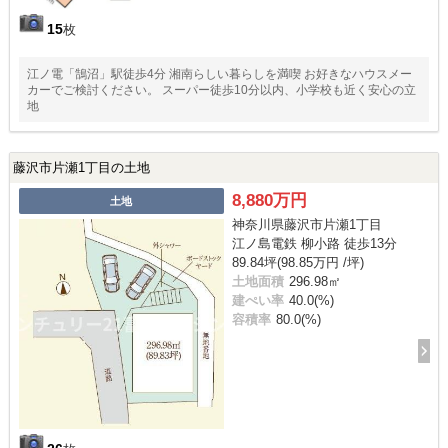
15
枚
江ノ電「鵠沼」駅徒歩4分 湘南らしい暮らしを満喫 お好きなハウスメー
カーでご検討ください。 スーパー徒歩10分以内、小学校も近く安心の立
地
藤沢市片瀬1丁目の土地
8,880万円
土地
神奈川県藤沢市片瀬1丁目
江ノ島電鉄 柳小路 徒歩13分
89.84坪(98.85万円 /坪)
土地面積
296.98㎡
建ぺい率
40.0(%)
容積率
80.0(%)