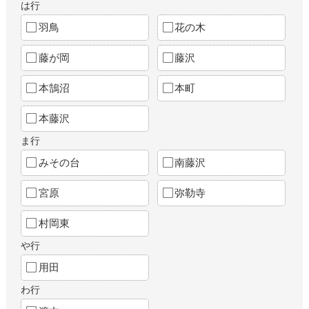
は行
羽鳥
花の木
藤が岡
藤沢
本鵠沼
本町
本藤沢
ま行
みその台
南藤沢
宮原
弥勒寺
村岡東
や行
用田
わ行