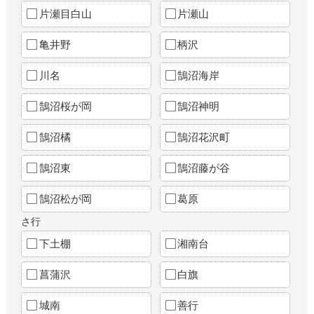
片瀬目白山
片瀬山
亀井野
柄沢
川名
鵠沼海岸
鵠沼桜が岡
鵠沼神明
鵠沼橘
鵠沼花沢町
鵠沼東
鵠沼藤が谷
鵠沼松が岡
葛原
さ行
下土棚
湘南台
菖蒲沢
白旗
城南
善行