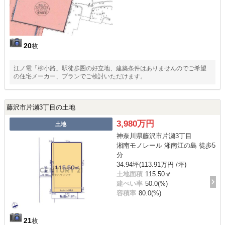
20
枚
江ノ電「柳小路」駅徒歩圏の好立地、建築条件はありませんのでご希望
の住宅メーカー、プランでご検討いただけます。
藤沢市片瀬3丁目の土地
3,980万円
土地
神奈川県藤沢市片瀬3丁目
湘南モノレール 湘南江の島 徒歩5
分
34.94坪(113.91万円 /坪)
土地面積
115.50㎡
建ぺい率
50.0(%)
容積率
80.0(%)
21
枚