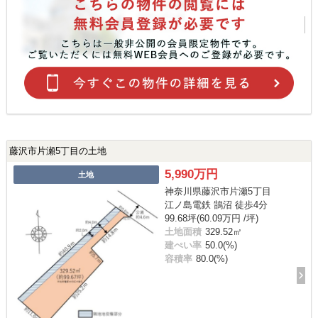
藤沢市片瀬5丁目の土地
5,990万円
土地
神奈川県藤沢市片瀬5丁目
江ノ島電鉄 鵠沼 徒歩4分
99.68坪(60.09万円 /坪)
土地面積
329.52㎡
建ぺい率
50.0(%)
容積率
80.0(%)