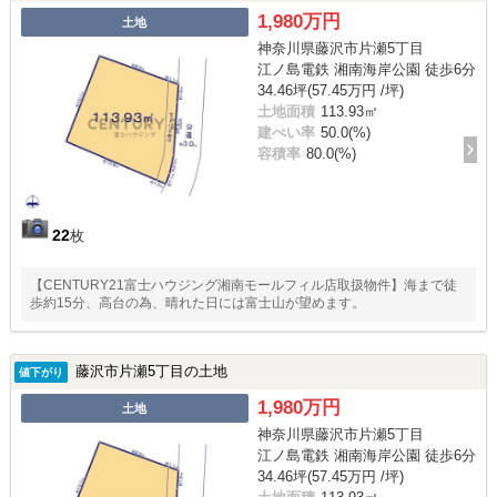
1,980万円
土地
神奈川県藤沢市片瀬5丁目
江ノ島電鉄 湘南海岸公園 徒歩6分
34.46坪(57.45万円 /坪)
土地面積
113.93㎡
建ぺい率
50.0(%)
容積率
80.0(%)
22
枚
【CENTURY21富士ハウジング湘南モールフィル店取扱物件】海まで徒
歩約15分、高台の為、晴れた日には富士山が望めます。
藤沢市片瀬5丁目の土地
値下がり
1,980万円
土地
神奈川県藤沢市片瀬5丁目
江ノ島電鉄 湘南海岸公園 徒歩6分
34.46坪(57.45万円 /坪)