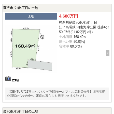
藤沢市片瀬4丁目の土地
4,680万円
土地
神奈川県藤沢市片瀬4丁目
江ノ島電鉄 湘南海岸公園 徒歩6分
50.97坪(91.82万円 /坪)
土地面積
168.49㎡
建ぺい率
50.0(%)
容積率
80.0(%)
23
枚
【CENTURY21富士ハウジング湘南モールフィル店取扱物件】湘南海岸
公園駅から徒歩6分。湘南の暮らしを満喫できる立地です。
藤沢市片瀬4丁目の土地