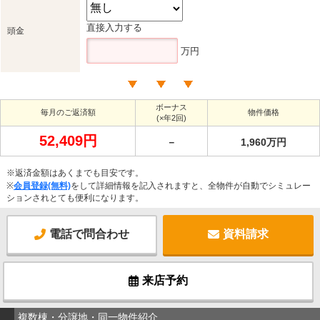
直接入力する
頭金
万円
ボーナス
毎月のご返済額
物件価格
(×年2回)
52,409円
－
1,960万円
※返済金額はあくまでも目安です。
※
会員登録(無料)
をして詳細情報を記入されますと、全物件が自動でシミュレー
ションされとても便利になります。
電話で問合わせ
資料請求
来店予約
複数棟・分譲地・同一物件紹介