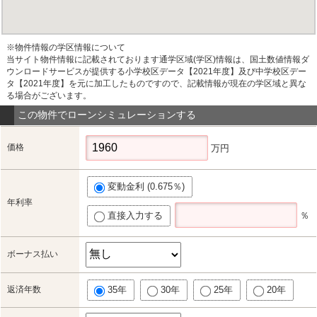
※物件情報の学区情報について
当サイト物件情報に記載されております通学区域(学区)情報は、国土数値情報ダ
ウンロードサービスが提供する小学校区データ【2021年度】及び中学校区デー
タ【2021年度】を元に加工したものですので、記載情報が現在の学区域と異な
る場合がございます。
この物件でローンシミュレーションする
価格
万円
変動金利 (0.675％)
年利率
直接入力する
％
ボーナス払い
返済年数
35年
30年
25年
20年