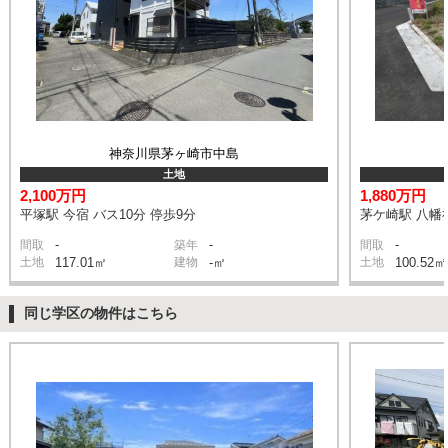
神奈川県茅ヶ崎市中島
土地
2,100万円
1,880万円
平塚駅 今宿 バス10分 停歩9分
茅ケ崎駅 八幡神
-
-
-
間取
築年
間取
土地
117.01㎡
建物
-㎡
土地
100.52㎡
同じ学区の物件はこちら