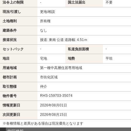
法令上の制限
-
国土法届出
不要
現況/引渡し
更地/相談
土地権利
所有権
建築条件
なし
接道状況
接道: 東南 公道 道路幅: 4.51ｍ
-
-
セットバック
私道負担面積
地目
宅地
地勢
平坦
用途地域
第一種中高層住居専用地域
都市計画
市街化区域
取引態様
仲介
RHS-159703-35074
物件番号
情報更新日
2026年08月01日
次回更新日
2026年08月15日
※各種情報と差異がある場合は現況優先となります