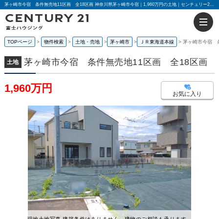
茅ヶ崎市今宿 条件無売地11区画 全18区画 神奈川県茅ヶ崎市今宿｜1,960万円の土地｜センチュリー21富士ハウジング
TOPページ
物件検索
土地・売地
茅ヶ崎市
ＪＲ東海道本線
茅ヶ崎市今宿 
茅ヶ崎市今宿 条件無売地11区画 全18区画
土地
1,960万円
お気に入り