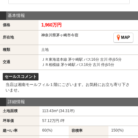
基本情報
1,960万円
価格
神奈川県茅ヶ崎市今宿
所在地
MAP
種類
土地
ＪＲ東海道本線 茅ケ崎駅 バス16分 古川 停歩5分
交通
ＪＲ相模線 茅ケ崎駅 バス16分 古川 停歩5分
セールスコメント
当店は湘南モールフィル１階にございます。お気軽にお立ち寄り下さ
いませ。
詳細情報
土地面積
113.43m² (34.31坪)
坪単価
57.12万円 /坪
60(%)
150(%)
建ぺい率
容積率