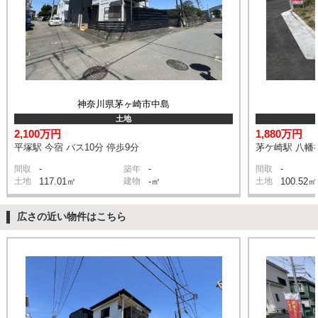
神奈川県茅ヶ崎市中島
土地
2,100万円
1,880万円
平塚駅 今宿 バス10分 停歩9分
茅ケ崎駅 八幡神
-
-
-
間取
築年
間取
土地
117.01㎡
建物
-㎡
土地
100.52㎡
広さの近い物件はこちら