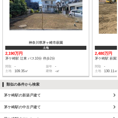
神奈川県茅ヶ崎市萩園
土地
2,190万円
2,480万円
茅ケ崎駅 辻東 バス10分 停歩2分
茅ケ崎駅 萩園辻
-
-
-
間取
築年
間取
土地
109.35㎡
建物
-㎡
土地
130.11㎡
類似の条件から検索
茅ケ崎駅の新築戸建て
茅ケ崎駅の中古戸建て