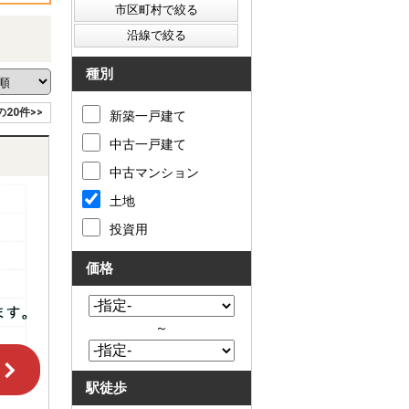
種別
の20件>>
新築一戸建て
中古一戸建て
中古マンション
土地
投資用
価格
～
駅徒歩