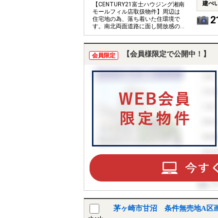
建ぺ
【CENTURY21富士ハウジング湘南
モールフィル店取扱物件】周辺は
2
住宅地の為、落ち着いた住環境で
す。南北両面道路に面し開放感の
ある売地です。
【会員様限定で公開中！】
会員限定
茅ヶ崎市甘沼 条件無売地A区