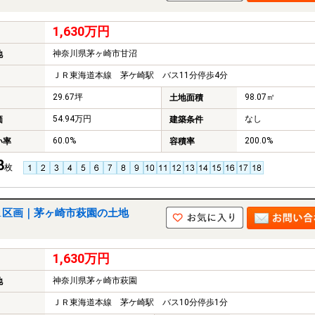
1,630万円
神奈川県茅ヶ崎市甘沼
地
ＪＲ東海道本線 茅ケ崎駅 バス11分停歩4分
29.67坪
98.07㎡
土地面積
54.94万円
なし
価
建築条件
60.0%
200.0%
い率
容積率
8
枚
1区画｜茅ヶ崎市萩園の土地
1,630万円
神奈川県茅ヶ崎市萩園
地
ＪＲ東海道本線 茅ケ崎駅 バス10分停歩1分