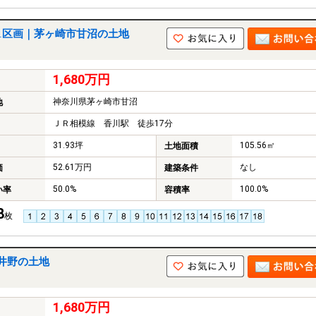
1区画｜茅ヶ崎市甘沼の土地
1,680万円
神奈川県茅ヶ崎市甘沼
地
ＪＲ相模線 香川駅 徒歩17分
31.93坪
105.56㎡
土地面積
52.61万円
なし
価
建築条件
50.0%
100.0%
い率
容積率
8
枚
井野の土地
1,680万円