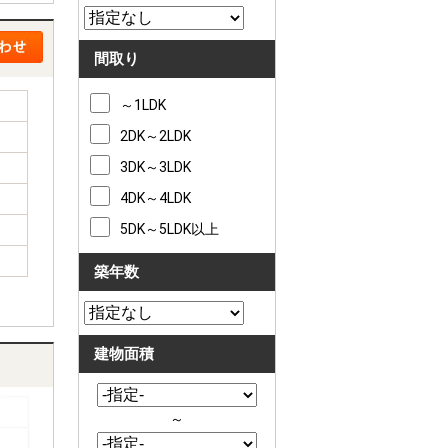
間取り
～1LDK
2DK～2LDK
3DK～3LDK
4DK～4LDK
5DK～5LDK以上
築年数
建物面積
～