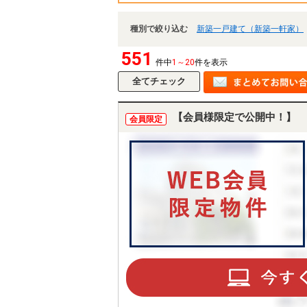
種別で絞り込む
新築一戸建て（新築一軒家）
551
件中
1～20
件を表示
【会員様限定で公開中！】
会員限定