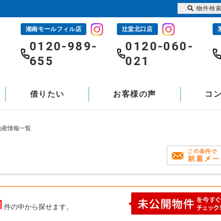
物件検
湘南モールフィル店
辻堂北口店
-
0120-989-
0120-060-
655
021
借りたい
お客様の声
コ
動産情報一覧
1
件の中から探せます。