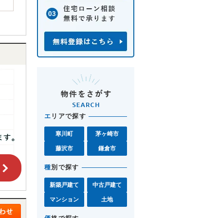
エ
リアで探す
寒川町
茅ヶ崎市
藤沢市
鎌倉市
種
別で探す
新築戸建て
中古戸建て
マンション
土地