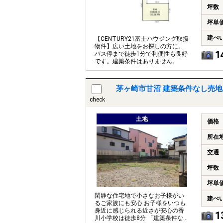
坪数
坪単
建ぺ
【CENTURY21富士ハウジング取扱
物件】広い土地をお探しの方に。
1
バス停まで徒歩1分で利便性も良好
です。建築条件はありません。
茅ヶ崎市甘沼 建築条件なし売
check
土地
価格
所在
交通
坪数
坪単
閑静な住宅地で小さなお子様がい
建ぺ
るご家族にも安心 お子様をいつも
身近に感じられる近さが安心の香
1
川小学校は徒歩8分 「建築条件な