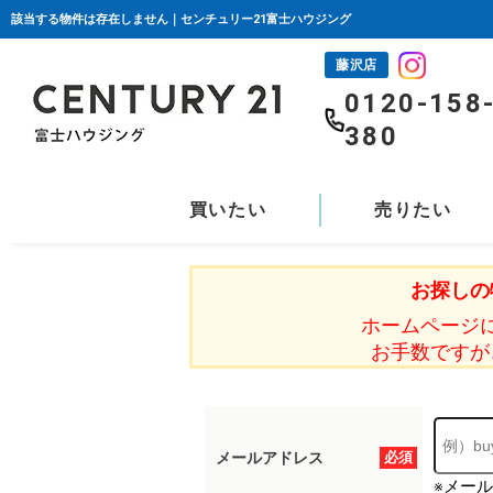
該当する物件は存在しません｜センチュリー21富士ハウジング
藤沢店
0120-158
380
買いたい
売りたい
お探しの
ホームページ
お手数ですが
メールアドレス
必須
※メー