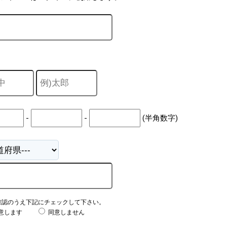
-
-
(半角数字)
確認のうえ下記にチェックして下さい。
意します
同意しません