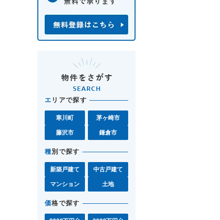
エ
リアで探す
寒川町
茅ヶ崎市
藤沢市
鎌倉市
種
別で探す
新築戸建て
中古戸建て
マンション
土地
価
格で探す