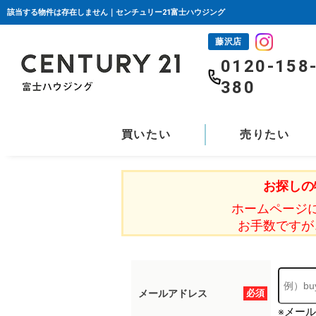
該当する物件は存在しません｜センチュリー21富士ハウジング
藤沢店
0120-158
380
買いたい
売りたい
お探しの
ホームページ
お手数ですが
メールアドレス
必須
※メー