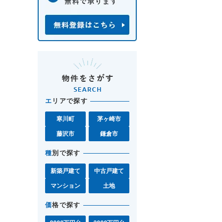
エ
リアで探す
寒川町
茅ヶ崎市
藤沢市
鎌倉市
種
別で探す
新築戸建て
中古戸建て
マンション
土地
価
格で探す