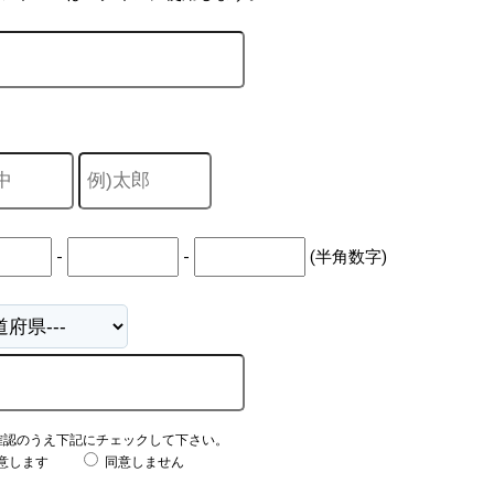
-
-
(半角数字)
確認のうえ下記にチェックして下さい。
意します
同意しません