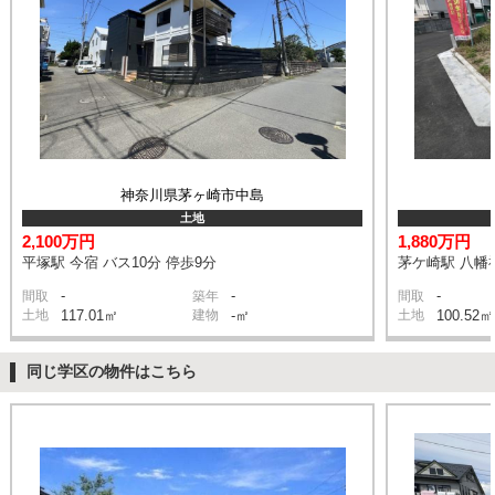
神奈川県茅ヶ崎市中島
土地
2,100万円
1,880万円
平塚駅 今宿 バス10分 停歩9分
茅ケ崎駅 八幡神
-
-
-
間取
築年
間取
土地
117.01㎡
建物
-㎡
土地
100.52㎡
同じ学区の物件はこちら