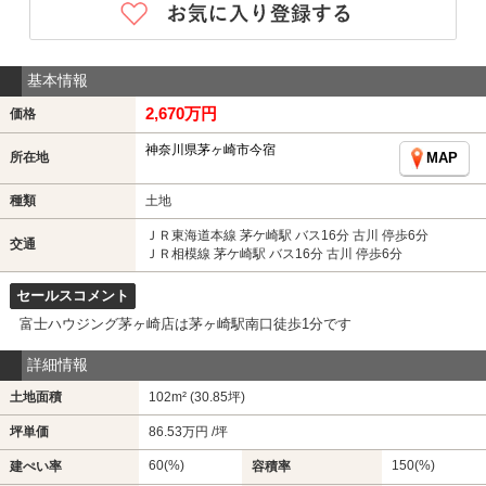
基本情報
2,670万円
価格
神奈川県茅ヶ崎市今宿
所在地
MAP
種類
土地
ＪＲ東海道本線 茅ケ崎駅 バス16分 古川 停歩6分
交通
ＪＲ相模線 茅ケ崎駅 バス16分 古川 停歩6分
セールスコメント
富士ハウジング茅ヶ崎店は茅ヶ崎駅南口徒歩1分です
詳細情報
土地面積
102m² (30.85坪)
坪単価
86.53万円 /坪
60(%)
150(%)
建ぺい率
容積率