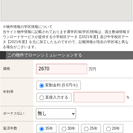
※物件情報の学区情報について
当サイト物件情報に記載されております通学区域(学区)情報は、国土数値情報ダ
ウンロードサービスが提供する小学校区データ【2021年度】及び中学校区デー
タ【2021年度】を元に加工したものですので、記載情報が現在の学区域と異な
る場合がございます。
この物件でローンシミュレーションする
価格
万円
変動金利 (0.675％)
年利率
直接入力する
％
ボーナス払い
返済年数
35年
30年
25年
20年