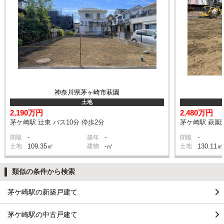
神奈川県茅ヶ崎市萩園
土地
2,190万円
2,480万円
茅ケ崎駅 辻東 バス10分 停歩2分
茅ケ崎駅 萩園辻
-
-
-
間取
築年
間取
土地
109.35㎡
建物
-㎡
土地
130.11㎡
類似の条件から検索
茅ケ崎駅の新築戸建て
茅ケ崎駅の中古戸建て