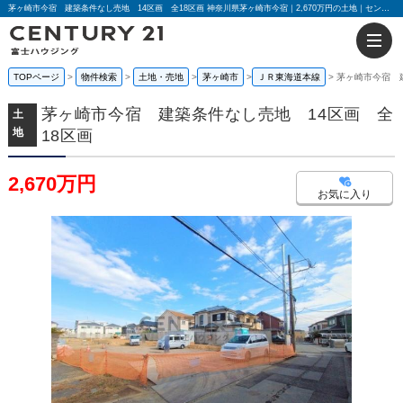
茅ヶ崎市今宿 建築条件なし売地 14区画 全18区画 神奈川県茅ヶ崎市今宿｜2,670万円の土地｜センチュリー21富士ハウジング
TOPページ
物件検索
土地・売地
茅ヶ崎市
ＪＲ東海道本線
茅ヶ崎市今宿 
茅ヶ崎市今宿 建築条件なし売地 14区画 全
土
地
18区画
2,670万円
お気に入り