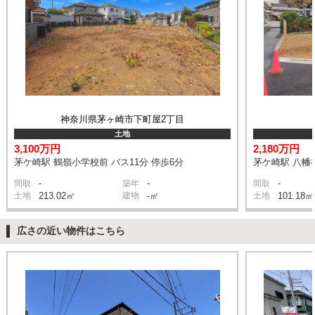
神奈川県茅ヶ崎市下町屋2丁目
土地
3,100万円
2,180万円
茅ケ崎駅 鶴嶺小学校前 バス11分 停歩6分
茅ケ崎駅 八幡神
-
-
-
間取
築年
間取
土地
213.02㎡
建物
-㎡
土地
101.18㎡
広さの近い物件はこちら