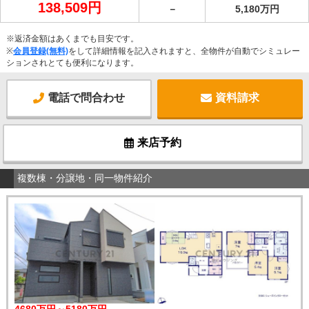
138,509円
－
5,180万円
※返済金額はあくまでも目安です。
※
会員登録(無料)
をして詳細情報を記入されますと、全物件が自動でシミュレー
ションされとても便利になります。
電話で問合わせ
資料請求
来店予約
複数棟・分譲地・同一物件紹介
4680万円～5180万円