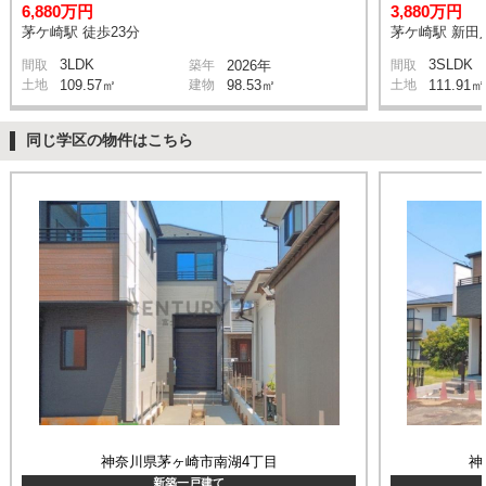
6,880万円
3,880万円
茅ケ崎駅 徒歩23分
茅ケ崎駅 新田入
3LDK
3SLDK
間取
築年
2026年
間取
土地
109.57㎡
建物
98.53㎡
土地
111.91㎡
同じ学区の物件はこちら
神奈川県茅ヶ崎市南湖4丁目
神
新築一戸建て