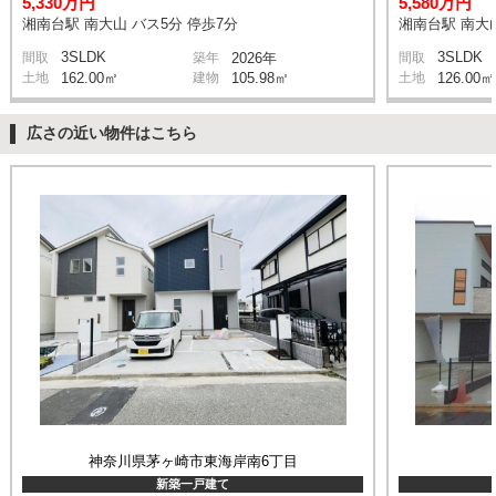
5,330万円
5,580万円
湘南台駅 南大山 バス5分 停歩7分
湘南台駅 南大山
3SLDK
3SLDK
間取
築年
2026年
間取
土地
162.00㎡
建物
105.98㎡
土地
126.00㎡
広さの近い物件はこちら
神奈川県茅ヶ崎市東海岸南6丁目
新築一戸建て