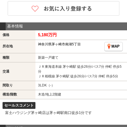
基本情報
5,180万円
価格
神奈川県茅ヶ崎市南湖5丁目
所在地
MAP
種類
新築一戸建て
ＪＲ東海道本線 茅ケ崎駅 徒歩26分/バス7分 仲町 停歩5
交通
分
ＪＲ相模線 茅ケ崎駅 徒歩26分/バス7分 仲町 停歩5分
間取り
3LDK（-）
構造/階数
木造/地上2階建
セールスコメント
富士ハウジング茅ヶ崎店は茅ヶ崎駅南口徒歩1分です