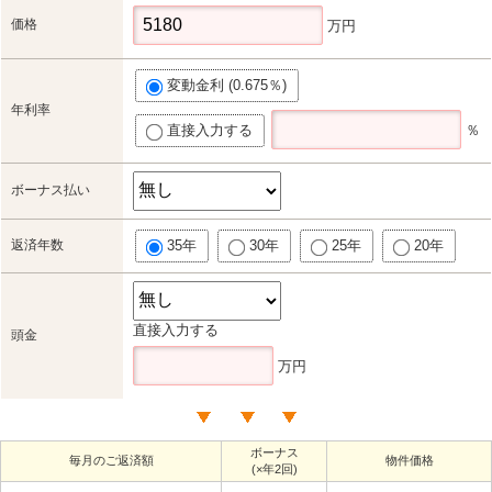
価格
万円
変動金利 (0.675％)
年利率
直接入力する
％
ボーナス払い
返済年数
35年
30年
25年
20年
直接入力する
頭金
万円
ボーナス
毎月のご返済額
物件価格
(×年2回)