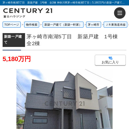
茅ヶ崎市南湖5丁目 新築戸建 1号棟 全2棟 神奈川県茅ヶ崎市南湖5丁目｜5,180万円の新築一戸建て｜センチュリー21富士ハウジング
TOPページ
物件検索
新築一戸建て（新築一軒家）
茅ヶ崎市
ＪＲ東海道本線
茅ヶ崎市南湖5丁目 新築戸建 1号棟
新築一戸建
て
全2棟
5,180万円
お気に入り