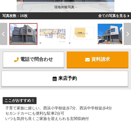
現地外観写真 -
写真枚数：16枚
全ての写真を見る
電話で問合わせ
資料請求
来店予約
ここがおすすめ！
子育て家族に嬉しい、西浜小学校徒歩7分、西浜中学校徒歩4分
セカンドカーにも便利な駐車2台可
いつも気持ち良くご家族を迎えられる玄関収納付