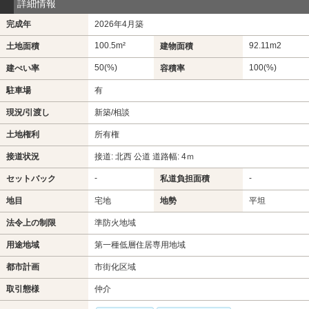
詳細情報
完成年
2026年4月築
100.5m²
92.11m
2
土地面積
建物面積
50(%)
100(%)
建ぺい率
容積率
駐車場
有
現況/引渡し
新築/相談
土地権利
所有権
接道状況
接道: 北西 公道 道路幅: 4ｍ
-
-
セットバック
私道負担面積
地目
宅地
地勢
平坦
法令上の制限
準防火地域
用途地域
第一種低層住居専用地域
都市計画
市街化区域
取引態様
仲介