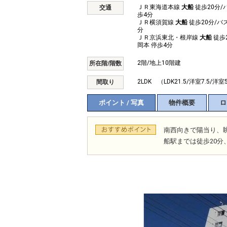
ＪＲ東海道本線
大船
徒歩20分/
交通
歩4分
ＪＲ横須賀線
大船
徒歩20分/バス
分
ＪＲ京浜東北・根岸線
大船
徒歩2
岡本 停歩4分
2階/地上10階建
所在階/階数
2LDK （LDK21.5/洋室7.5/洋室
間取り
ポイント / 写真
物件概要
ロ
南西向きで陽当り、
船駅までは徒歩20分