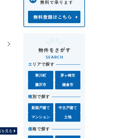
エ
リアで探す
寒川町
茅ヶ崎市
藤沢市
鎌倉市
種
別で探す
新築戸建て
中古戸建て
マンション
土地
間取り図 お気軽に藤沢店0120-
価
格で探す
真を見る