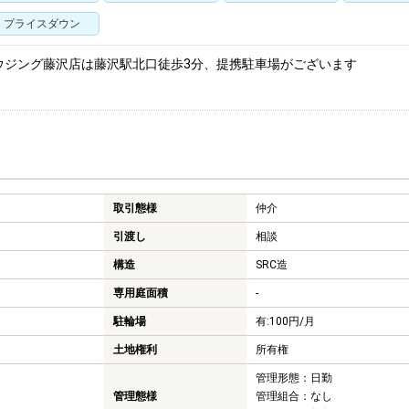
プライスダウン
ウジング藤沢店は藤沢駅北口徒歩3分、提携駐車場がございます
取引態様
仲介
引渡し
相談
構造
SRC造
専用庭面積
-
駐輪場
有:100円/月
土地権利
所有権
管理形態：日勤
管理態様
管理組合：なし