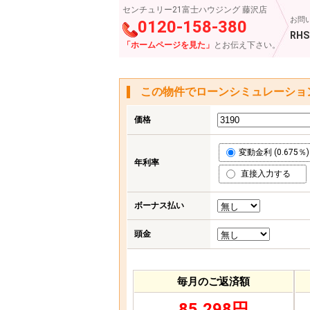
センチュリー21富士ハウジング 藤沢店
お問
0120-158-380
RHS
「ホームページを見た」
とお伝え下さい。
この物件でローンシミュレーショ
価格
変動金利 (0.675％)
年利率
直接入力する
ボーナス払い
頭金
毎月のご返済額
85,298円