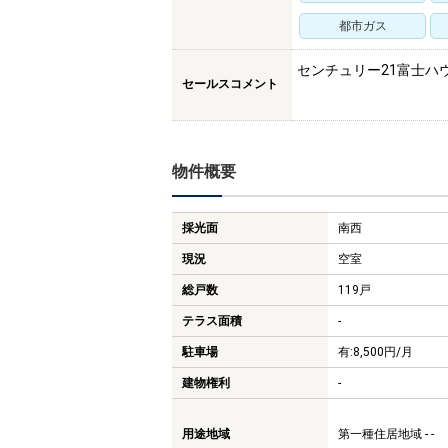
都市ガス
センチュリー21富士ハ
セールスコメント
物件概要
採光面
南西
現況
空室
総戸数
119戸
テラス面積
-
駐車場
有:8,500円/月
建物権利
-
用途地域
第一種住居地域 - -