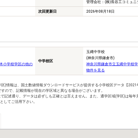
管理会社：(株)長谷工コミュニ
次回更新日
2026年08月18日
玉縄中学校
(神奈川県鎌倉市)
中学校区
木小学校学区の他の
神奈川県鎌倉市立玉縄中学校学
物件を見る
区)情報は、国土数値情報ダウンロードサービスが提供する小学校区データ【2021
のですので、記載情報が現在の学区域と異なる場合がございます。
上で記述通り、データは必ずしも正確とは言えません。また、通学区域(学区)は毎年
としてご活用下さい。