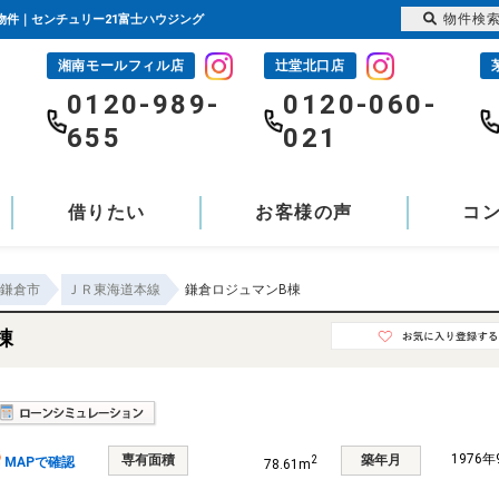
物件検
物件｜センチュリー21富士ハウジング
湘南モールフィル店
辻堂北口店
-
0120-989-
0120-060-
655
021
借りたい
お客様の声
コ
鎌倉市
ＪＲ東海道本線
鎌倉ロジュマンB棟
棟
1976
専有面積
築年月
2
MAPで確認
78.61m