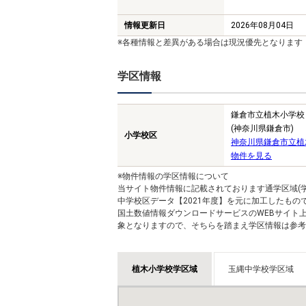
情報更新日
2026年08月04日
※各種情報と差異がある場合は現況優先となります
学区情報
鎌倉市立植木小学校
(神奈川県鎌倉市)
小学校区
神奈川県鎌倉市立植
物件を見る
※物件情報の学区情報について
当サイト物件情報に記載されております通学区域(学
中学校区データ【2021年度】を元に加工したも
国土数値情報ダウンロードサービスのWEBサイト
象となりますので、そちらを踏まえ学区情報は参考
植木小学校学区域
玉縄中学校学区域