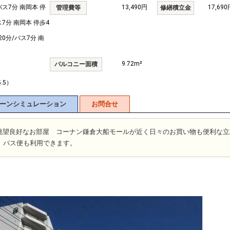
バス7分 南岡本 停
13,490円
17,690
管理費等
修繕積立金
7分 南岡本 停歩4
0分/バス7分 南
9.72m²
バルコニー面積
5.5）
ーンシミュレーション
お問合せ
眺望良好なお部屋 コーナン鎌倉大船モールが近く日々のお買い物も便利な立
、バス便も利用できます。