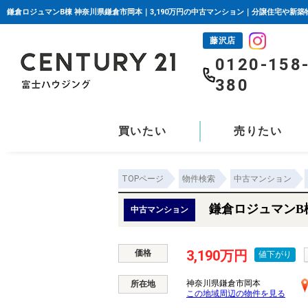
鎌倉ロジュマンB棟 神奈川県鎌倉市岡本｜3,190万円の中古マンション｜分譲住宅や新築
藤沢店
0120-158
380
買いたい
売りたい
TOPページ
物件検索
中古マンション
鎌倉ロジュマンB
中古マンション
3,190万円
価格
値下がり
神奈川県鎌倉市岡本
所在地
この地域周辺の物件を見る