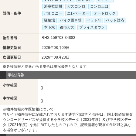
浴室乾燥機
ガスコンロ
コンロ三口
設備・条件
バルコニー
エレベーター
オートロック
駐輪場
バイク置き場
ペット可
ペット対応
本下水
都市ガス
プライスダウン
RHS-159703-34882
物件番号
情報更新日
2026年08月09日
次回更新日
2026年08月23日
※各種情報と差異がある場合は現況優先となります
学区情報
小学校区
()
中学校区
()
※物件情報の学区情報について
当サイト物件情報に記載されております通学区域(学区)情報は、国土数値情報ダ
ウンロードサービスが提供する小学校区データ【2021年度】及び中学校区デー
タ【2021年度】を元に加工したものですので、記載情報が現在の学区域と異な
る場合がございます。