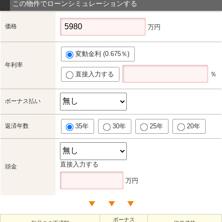
この物件でローンシミュレーションする
価格
万円
変動金利 (0.675％)
年利率
直接入力する
％
ボーナス払い
返済年数
35年
30年
25年
20年
直接入力する
頭金
万円
ボーナス