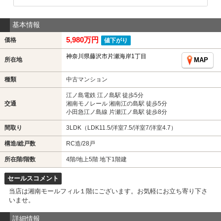
基本情報
5,980万円
価格
値下がり
神奈川県藤沢市片瀬海岸1丁目
所在地
MAP
種類
中古マンション
江ノ島電鉄 江ノ島駅 徒歩5分
交通
湘南モノレール 湘南江の島駅 徒歩5分
小田急江ノ島線 片瀬江ノ島駅 徒歩8分
間取り
3LDK（LDK11.5/洋室7.5/洋室7/洋室4.7）
構造/総戸数
RC造/28戸
所在階/階数
4階/地上5階 地下1階建
セールスコメント
当店は湘南モールフィル１階にございます。お気軽にお立ち寄り下さ
いませ。
詳細情報