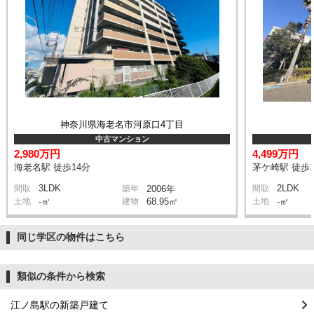
神奈川県海老名市河原口4丁目
中古マンション
2,980万円
4,499万円
海老名駅 徒歩14分
茅ケ崎駅 徒歩1
3LDK
2LDK
間取
築年
2006年
間取
土地
-㎡
建物
68.95㎡
土地
-㎡
同じ学区の物件はこちら
類似の条件から検索
江ノ島駅の新築戸建て