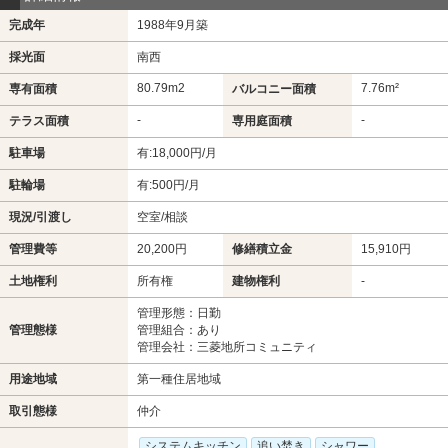
完成年
1988年9月築
採光面
南西
80.79m
2
7.76m²
専有面積
バルコニー面積
-
-
テラス面積
専用庭面積
駐車場
有:18,000円/月
駐輪場
有:500円/月
現況/引渡し
空室/相談
管理費等
20,200円
修繕積立金
15,910円
土地権利
所有権
建物権利
-
管理形態：日勤
管理態様
管理組合：あり
管理会社：三菱地所コミュニティ
用途地域
第一種住居地域
取引態様
仲介
システムキッチン
追い焚き
シャワー