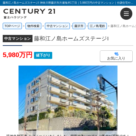
藤和江ノ島ホームズステージI 神奈川県藤沢市片瀬海岸1丁目｜5,980万円の中古マンション｜分譲住宅や新築物件｜センチュリー21富士ハウジング
TOPページ
物件検索
中古マンション
藤沢市
江ノ島電鉄
藤和江ノ島ホーム
藤和江ノ島ホームズステージI
中古マンション
5,980万円
値下がり
お気に入り