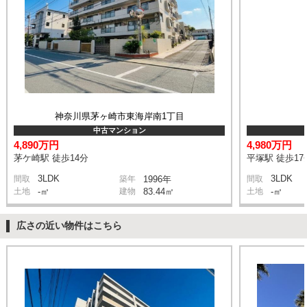
神奈川県茅ヶ崎市東海岸南1丁目
中古マンション
4,890万円
4,980万円
茅ケ崎駅 徒歩14分
平塚駅 徒歩17
3LDK
3LDK
間取
築年
1996年
間取
土地
-㎡
建物
83.44㎡
土地
-㎡
広さの近い物件はこちら