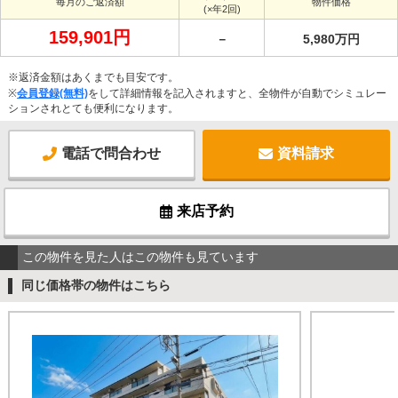
毎月のご返済額
物件価格
(×年2回)
159,901円
－
5,980万円
※返済金額はあくまでも目安です。
※
会員登録(無料)
をして詳細情報を記入されますと、全物件が自動でシミュレー
ションされとても便利になります。
電話で問合わせ
資料請求
来店予約
この物件を見た人はこの物件も見ています
同じ価格帯の物件はこちら