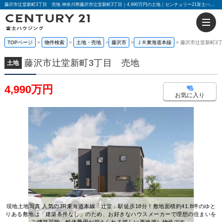
藤沢市辻堂新町3丁目 売地 神奈川県藤沢市辻堂新町3丁目｜4,990万円の土地｜センチュリー21富士ハウジング
TOPページ
物件検索
土地・売地
藤沢市
ＪＲ東海道本線
藤沢市辻堂新町3
藤沢市辻堂新町3丁目 売地
土地
4,990万円
お気に入り
現地土地写真 人気のJR東海道本線「辻堂」駅徒歩18分！敷地面積約41.8坪のゆと
りある敷地は「建築条件なし」のため、お好きなハウスメーカーで理想の住まいを