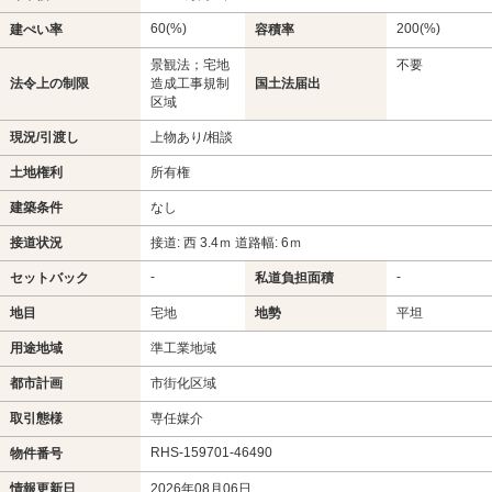
60(%)
200(%)
建ぺい率
容積率
景観法；宅地
不要
法令上の制限
造成工事規制
国土法届出
区域
現況/引渡し
上物あり/相談
土地権利
所有権
建築条件
なし
接道状況
接道: 西 3.4ｍ 道路幅: 6ｍ
-
-
セットバック
私道負担面積
地目
宅地
地勢
平坦
用途地域
準工業地域
都市計画
市街化区域
取引態様
専任媒介
RHS-159701-46490
物件番号
情報更新日
2026年08月06日