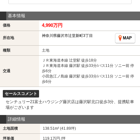
基本情報
4,990万円
価格
神奈川県藤沢市辻堂新町3丁目
所在地
MAP
種類
土地
ＪＲ東海道本線 辻堂駅 徒歩18分
ＪＲ東海道本線 藤沢駅 徒歩33分/バス11分 ソニー前 停
交通
歩6分
小田急江ノ島線 藤沢駅 徒歩33分/バス11分 ソニー前 停
歩6分
セールスコメント
センチュリー21富士ハウジング藤沢店は藤沢駅北口徒歩3分、提携駐車
場がございます
詳細情報
土地面積
138.51m² (41.89坪)
坪単価
119.1万円 /坪