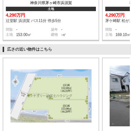
神奈川県茅ヶ崎市浜須賀
土地
4,290万円
4,290万円
辻堂駅 浜須賀 バス11分 停歩5分
茅ケ崎駅 松が
-
-
-
間取
築年
間取
土地
153.00㎡
建物
-㎡
土地
169.10㎡
広さの近い物件はこちら