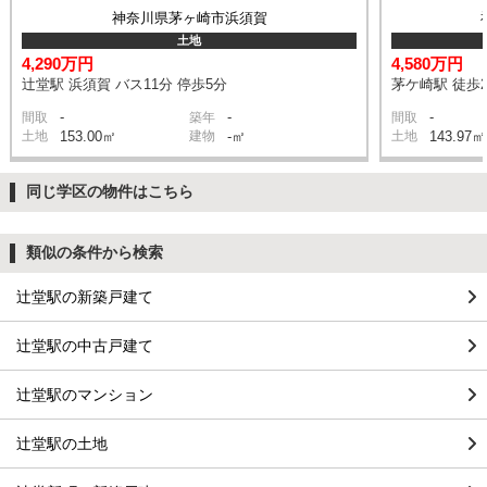
神奈川県茅ヶ崎市浜須賀
土地
4,290万円
4,580万円
辻堂駅 浜須賀 バス11分 停歩5分
茅ケ崎駅 徒歩2
-
-
-
間取
築年
間取
土地
153.00㎡
建物
-㎡
土地
143.97㎡
同じ学区の物件はこちら
類似の条件から検索
辻堂駅の新築戸建て
辻堂駅の中古戸建て
辻堂駅のマンション
辻堂駅の土地