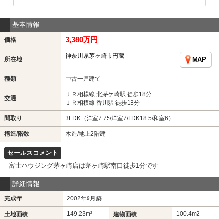
基本情報
3,380万円
価格
神奈川県茅ヶ崎市円蔵
所在地
MAP
種類
中古一戸建て
ＪＲ相模線 北茅ケ崎駅 徒歩18分
交通
ＪＲ相模線 香川駅 徒歩18分
間取り
3LDK（洋室7.75/洋室7/LDK18.5/和室6）
構造/階数
木造/地上2階建
セールスコメント
富士ハウジング茅ヶ崎店は茅ヶ崎駅南口徒歩1分です
詳細情報
完成年
2002年9月築
149.23m²
100.4m
2
土地面積
建物面積