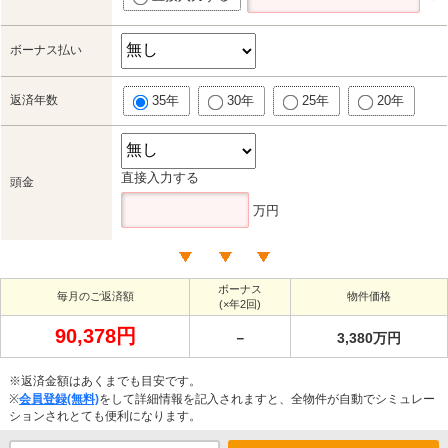
ボーナス払い
返済年数
35年
30年
25年
20年
直接入力する
頭金
万円
ボーナス
毎月のご返済額
物件価格
(×年2回)
90,378円
－
3,380万円
※返済金額はあくまでも目安です。
※
会員登録(無料)
をして詳細情報を記入されますと、全物件が自動でシミュレー
ションされとても便利になります。