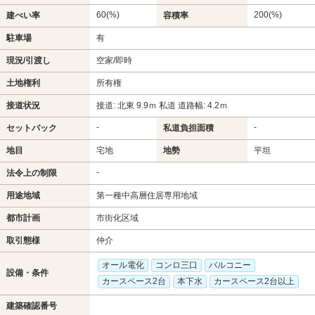
60(%)
200(%)
建ぺい率
容積率
駐車場
有
現況/引渡し
空家/即時
土地権利
所有権
接道状況
接道: 北東 9.9ｍ 私道 道路幅: 4.2ｍ
-
-
セットバック
私道負担面積
地目
宅地
地勢
平坦
-
法令上の制限
用途地域
第一種中高層住居専用地域
都市計画
市街化区域
取引態様
仲介
オール電化
コンロ三口
バルコニー
設備・条件
カースペース2台
本下水
カースペース2台以上
建築確認番号