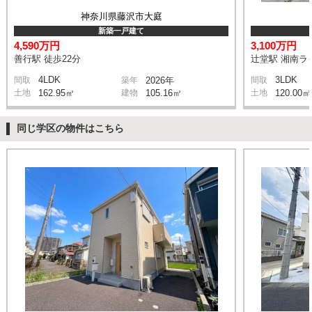
神奈川県藤沢市大庭
新築一戸建て
4,590万円
3,100万円
善行駅 徒歩22分
辻堂駅 湘南ライ
4LDK
3LDK
間取
築年
2026年
間取
土地
162.95㎡
建物
105.16㎡
土地
120.00㎡
同じ学区の物件はこちら