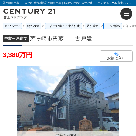
茅ヶ崎市円蔵 中古戸建 神奈川県茅ヶ崎市円蔵｜3,380万円の中古一戸建て｜センチュリー21富士ハウジング
TOPページ
物件検索
中古一戸建て・中古住宅
茅ヶ崎市
ＪＲ相模線
茅ヶ崎
茅ヶ崎市円蔵 中古戸建
中古一戸建て
3,380万円
お気に入り