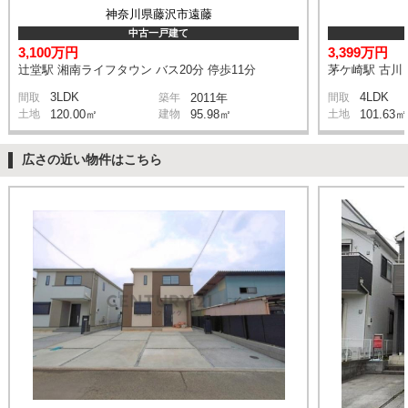
神奈川県藤沢市遠藤
中古一戸建て
3,100万円
3,399万円
辻堂駅 湘南ライフタウン バス20分 停歩11分
茅ケ崎駅 古川 
3LDK
4LDK
間取
築年
2011年
間取
土地
120.00㎡
建物
95.98㎡
土地
101.63㎡
広さの近い物件はこちら