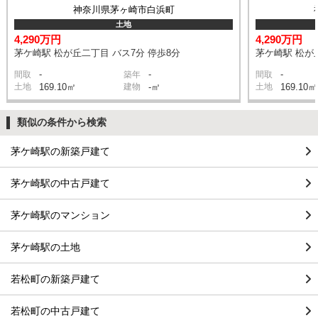
神奈川県茅ヶ崎市白浜町
土地
4,290万円
4,290万円
茅ケ崎駅 松が丘二丁目 バス7分 停歩8分
茅ケ崎駅 松が
-
-
-
間取
築年
間取
土地
169.10㎡
建物
-㎡
土地
169.10㎡
類似の条件から検索
茅ケ崎駅の新築戸建て
茅ケ崎駅の中古戸建て
茅ケ崎駅のマンション
茅ケ崎駅の土地
若松町の新築戸建て
若松町の中古戸建て