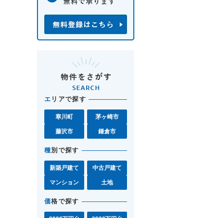
エ
リアで探す
寒川町
茅ヶ崎市
藤沢市
鎌倉市
種
別で探す
新築戸建て
中古戸建て
マンション
土地
価
格で探す