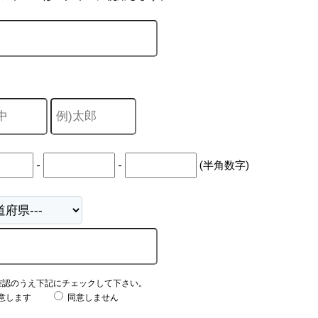
-
-
(半角数字)
確認のうえ下記にチェックして下さい。
意します
同意しません