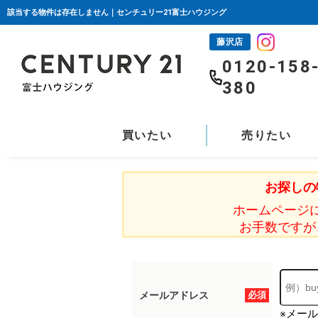
該当する物件は存在しません｜センチュリー21富士ハウジング
藤沢店
0120-158
380
買いたい
売りたい
お探しの
ホームページ
お手数ですが
メールアドレス
必須
※メー