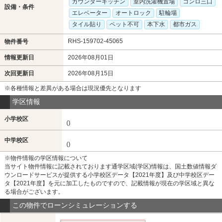
カウンターキッチン
室内洗濯機置場
コンロ三口
設備・条件
エレベーター
オートロック
駐輪場
タイル貼り
ペット不可
本下水
都市ガス
RHS-159702-45065
物件番号
情報更新日
2026年08月01日
次回更新日
2026年08月15日
※各種情報と差異がある場合は現況優先となります
学区情報
小学校区
()
中学校区
()
※物件情報の学区情報について
当サイト物件情報に記載されております通学区域(学区)情報は、国土数値情報ダ
ウンロードサービスが提供する小学校区データ【2021年度】及び中学校区デー
タ【2021年度】を元に加工したものですので、記載情報が現在の学区域と異な
る場合がございます。
この物件でローンシミュレーションする