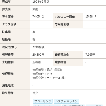
完成年
1998年5月築
採光面
東南
74.05m
2
15.58m²
専有面積
バルコニー面積
-
-
テラス面積
専用庭面積
駐車場
有
駐輪場
有
現況/引渡し
空室/相談
管理費等
20,400円
修繕積立金
7,665円
土地権利
所有権
建物権利
-
管理形態：委託（巡回）
管理態様
管理組合：あり
管理会社：ケイアール(株)
-
用途地域
取引態様
仲介
フローリング
システムキッチン