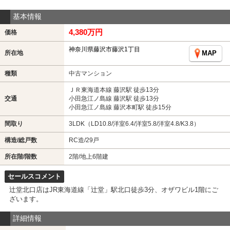
基本情報
4,380万円
価格
神奈川県藤沢市藤沢1丁目
所在地
MAP
種類
中古マンション
ＪＲ東海道本線 藤沢駅 徒歩13分
交通
小田急江ノ島線 藤沢駅 徒歩13分
小田急江ノ島線 藤沢本町駅 徒歩15分
間取り
3LDK（LD10.8/洋室6.4/洋室5.8/洋室4.8/K3.8）
構造/総戸数
RC造/29戸
所在階/階数
2階/地上6階建
セールスコメント
辻堂北口店はJR東海道線「辻堂」駅北口徒歩3分、オザワビル1階にご
ざいます。
詳細情報