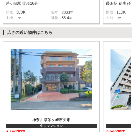
茅ケ崎駅 徒歩16分
藤沢駅 徒歩7
3LDK
1LDK
間取
築年
2003年
間取
土地
-㎡
建物
85.4㎡
土地
-㎡
広さの近い物件はこちら
神奈川県茅ヶ崎市矢畑
中古マンション