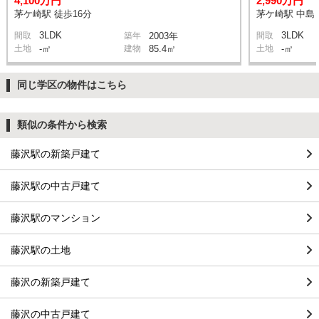
4,100万円
2,990万円
茅ケ崎駅 徒歩16分
茅ケ崎駅 中島 
3LDK
3LDK
間取
築年
2003年
間取
土地
-㎡
建物
85.4㎡
土地
-㎡
同じ学区の物件はこちら
類似の条件から検索
藤沢駅の新築戸建て
藤沢駅の中古戸建て
藤沢駅のマンション
藤沢駅の土地
藤沢の新築戸建て
藤沢の中古戸建て