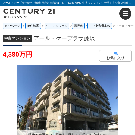
アール・ケープラザ藤沢 神奈川県藤沢市藤沢1丁目｜4,380万円の中古マンション｜分譲住宅や新築物件｜センチュリー21富士ハウジング
TOPページ
物件検索
中古マンション
藤沢市
ＪＲ東海道本線
アール・ケー
アール・ケープラザ藤沢
中古マンション
4,380万円
お気に入り