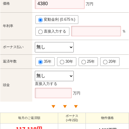
価格
万円
変動金利 (0.675％)
年利率
直接入力する
％
ボーナス払い
返済年数
35年
30年
25年
20年
直接入力する
頭金
万円
ボーナス
毎月のご返済額
物件価格
(×年2回)