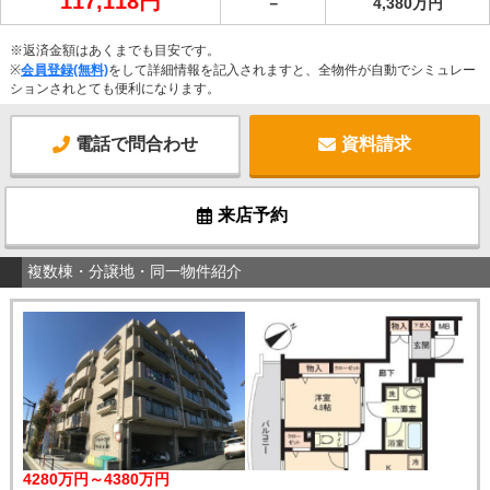
117,118円
－
4,380万円
※返済金額はあくまでも目安です。
※
会員登録(無料)
をして詳細情報を記入されますと、全物件が自動でシミュレー
ションされとても便利になります。
電話で問合わせ
資料請求
来店予約
複数棟・分譲地・同一物件紹介
4280万円～4380万円