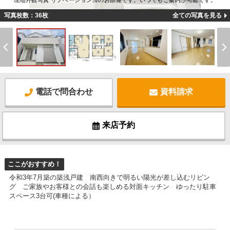
現地外観写真 リノベーション済のお部屋です。いつでもご案内が可能です。
写真枚数：36枚
全ての写真を見る
電話で問合わせ
資料請求
来店予約
ここがおすすめ！
令和3年7月築の築浅戸建 南西向きで明るい陽光が差し込むリビン
グ ご家族やお客様との会話も楽しめる対面キッチン ゆったり駐車
スペース3台可(車種による）