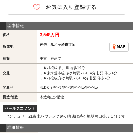
基本情報
3,548万円
価格
神奈川県茅ヶ崎市甘沼
所在地
MAP
種類
中古一戸建て
ＪＲ相模線 香川駅 徒歩19分
交通
ＪＲ東海道本線 茅ケ崎駅 バス14分 甘沼 停歩4分
ＪＲ相模線 茅ケ崎駅 バス14分 甘沼 停歩4分
間取り
4LDK（洋室6/洋室6/洋室4.5/洋室4.5）
構造/階数
木造/地上2階建
セールスコメント
センチュリー21富士ハウジング茅ヶ崎店は茅ヶ崎駅南口徒歩１分です
詳細情報