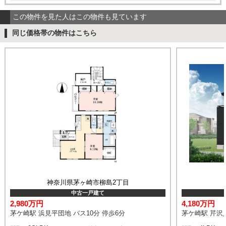
この物件を見た人はこの物件も見ています
同じ価格帯の物件はこちら
神奈川県茅ヶ崎市柳島2丁目
中古一戸建て
2,980万円
4,180万円
茅ケ崎駅 浜見平団地 バス10分 停歩6分
茅ケ崎駅 芹沢入