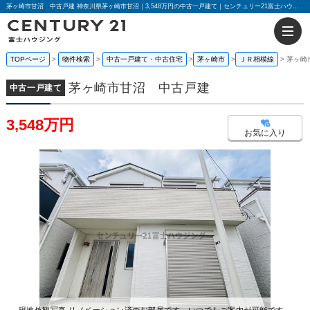
茅ヶ崎市甘沼 中古戸建 神奈川県茅ヶ崎市甘沼｜3,548万円の中古一戸建て｜センチュリー21富士ハウジング
TOPページ
物件検索
中古一戸建て・中古住宅
茅ヶ崎市
ＪＲ相模線
茅ヶ崎
茅ヶ崎市甘沼 中古戸建
中古一戸建て
3,548万円
お気に入り