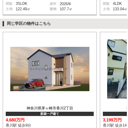
3SLDK
4LDK
間取
築年
2026年
間取
土地
122.49㎡
建物
107.7㎡
土地
133.04㎡
同じ学区の物件はこちら
神奈川県茅ヶ崎市香川2丁目
新築一戸建て
4,680万円
3,199万円
香川駅 徒歩9分
香川駅 徒歩14