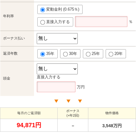
変動金利 (0.675％)
年利率
直接入力する
％
ボーナス払い
返済年数
35年
30年
25年
20年
直接入力する
頭金
万円
ボーナス
毎月のご返済額
物件価格
(×年2回)
94,871円
－
3,548万円