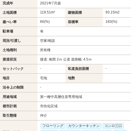
完成年
2021年7月築
119.51m²
93.15m
2
土地面積
建物面積
60(%)
183(%)
建ぺい率
容積率
駐車場
有
現況/引渡し
空家/相談
土地権利
所有権
接道状況
接道: 南西 2ｍ 公道 道路幅: 4.5ｍ
-
-
セットバック
私道負担面積
地目
宅地
地勢
-
法令上の制限
用途地域
第一種中高層住居専用地域
都市計画
市街化区域
取引態様
仲介
フローリング
カウンターキッチン
コンロ三口