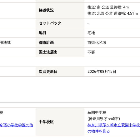
接道: 南 公道 道路幅: 4ｍ
接道状況
接道: 北西 公道 道路幅: 4.51ｍ
セットバック
-
地目
宅地
用地域
都市計画
市街化区域
国土法届出
不要
次回更新日
2026年08月15日
校
萩園中学校
(神奈川県茅ヶ崎市)
中学校区
今宿小学校学区の他
神奈川県茅ヶ崎市立萩園中学校
の物件を見る