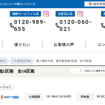
物件検
｜センチュリー21富士ハウジング
湘南モールフィル店
辻堂北口店
-
0120-989-
0120-060-
655
021
借りたい
お客様の声
コ
崎市
ＪＲ東海道本線
茅ヶ崎市今宿 条件無売地1区画 全18区画
1区画 全18区画
101.98m² (30.84坪)
85.5
土地面積
坪単価
MAPで確認