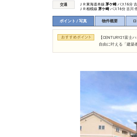
ＪＲ東海道本線
茅ケ崎
バス16分 
交通
ＪＲ相模線
茅ケ崎
バス16分 古川 
ポイント / 写真
物件概要
ロ
【CENTURY21
自由に叶える「建築