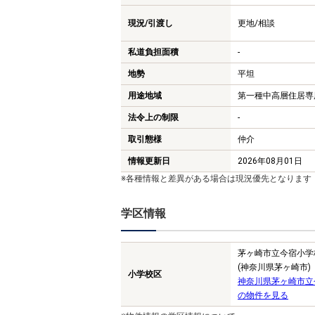
現況/引渡し
更地/相談
私道負担面積
-
地勢
平坦
用途地域
第一種中高層住居専
法令上の制限
-
取引態様
仲介
情報更新日
2026年08月01日
※各種情報と差異がある場合は現況優先となります
学区情報
茅ヶ崎市立今宿小学
(神奈川県茅ヶ崎市)
小学校区
神奈川県茅ヶ崎市立
の物件を見る