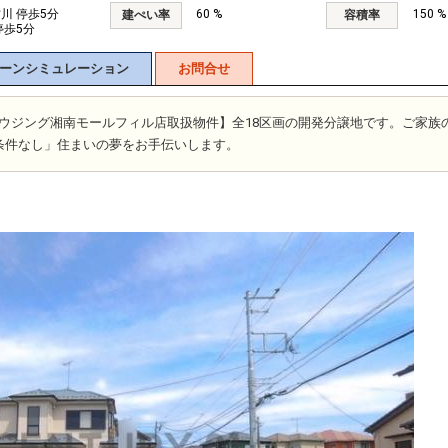
古川 停歩5分
60 %
150 %
建ぺい率
容積率
停歩5分
ーンシミュレーション
お問合せ
富士ハウジング湘南モールフィル店取扱物件】全18区画の開発分譲地です。ご家族
条件なし」住まいの夢をお手伝いします。