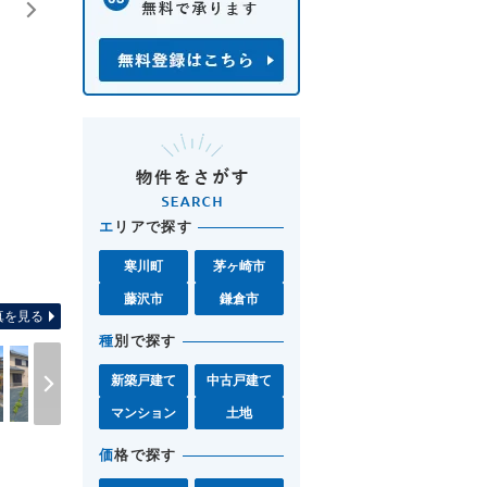
エ
リアで探す
寒川町
茅ヶ崎市
間取り図 お気軽に湘南モール
藤沢市
鎌倉市
真を見る
種
別で探す
新築戸建て
中古戸建て
マンション
土地
価
格で探す