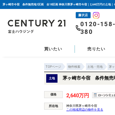
茅ヶ崎市今宿 条件無売地1区画 全18区画 神奈川県茅ヶ崎市今宿｜2,640万円の土地
藤沢店
0120-158
380
買いたい
売りたい
TOPページ
物件検索
土地・売地
茅ヶ
茅ヶ崎市今宿 条件無売地
土地
2,640万円
価格
神奈川県茅ヶ崎市今宿
所在地
この地域周辺の物件を見る