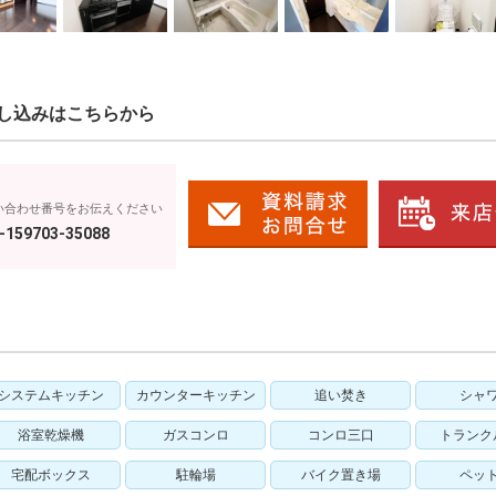
し込みはこちらから
い合わせ番号をお伝えください
-159703-35088
システムキッチン
カウンターキッチン
追い焚き
シャ
浴室乾燥機
ガスコンロ
コンロ三口
トランク
宅配ボックス
駐輪場
バイク置き場
ペッ