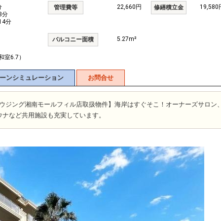
分
22,660円
19,580
管理費等
修繕積立金
8分
14分
5.27m²
バルコニー面積
/和室6.7）
ーンシミュレーション
お問合せ
富士ハウジング湘南モールフィル店取扱物件】海岸はすぐそこ！オーナーズサロン
ウナなど共用施設も充実しています。