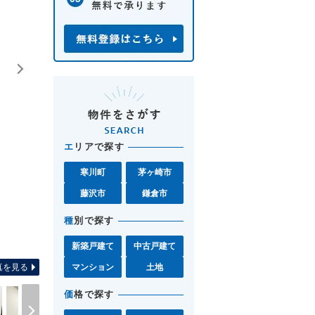
エ
リアで探す
寒川町
茅ヶ崎市
藤沢市
鎌倉市
種
別で探す
間取り図 お気軽に湘南モール
新築戸建て
中古戸建て
真を見る
マンション
土地
価
格で探す