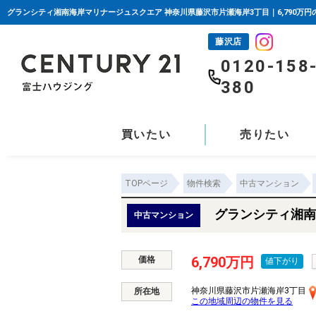
藤沢店
0120-158
380
買いたい
売りたい
TOPページ
物件検索
中古マンション
グランシティ湘南
中古マンション
6,790万円
価格
値下がり
神奈川県藤沢市片瀬海岸3丁目
所在地
この地域周辺の物件を見る