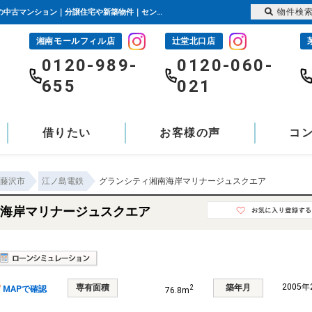
物件検
グランシティ湘南海岸マリナージュスクエア 神奈川県藤沢市片瀬海岸3丁目｜6,790万円の中古マンション｜分譲住宅や新築物件｜センチュリー21富士ハウジング
湘南モールフィル店
辻堂北口店
-
0120-989-
0120-060-
655
021
借りたい
お客様の声
コ
藤沢市
江ノ島電鉄
グランシティ湘南海岸マリナージュスクエア
海岸マリナージュスクエア
2005
専有面積
築年月
2
MAPで確認
76.8m