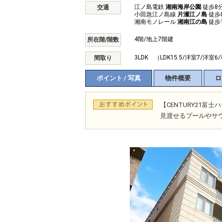
江ノ島電鉄
湘南海岸公園
徒歩8
交通
小田急江ノ島線
片瀬江ノ島
徒歩
湘南モノレール
湘南江の島
徒歩
4階/地上7階建
所在階/階数
3LDK （LDK15.5/洋室7/洋室6
間取り
ポイント / 写真
物件概要
ロ
【CENTURY21
見渡せるプールやサ