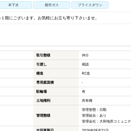
本下水
都市ガス
プライスダウン
ル１階にございます。お気軽にお立ち寄り下さいませ。
取引態様
仲介
引渡し
相談
構造
RC造
専用庭面積
-
駐輪場
有
土地権利
所有権
管理形態：日勤
管理態様
管理組合：あり
管理会社：大和地所コミュニテ
次回更新日
2026年08月21日