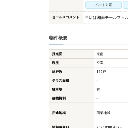
ペット対応
セールスコメント
当店は湘南モールフィ
物件概要
採光面
東南
現況
空室
総戸数
162戸
テラス面積
-
駐車場
有
建物権利
-
用途地域
商業地域 - -
情報更新日
2026年08月07日