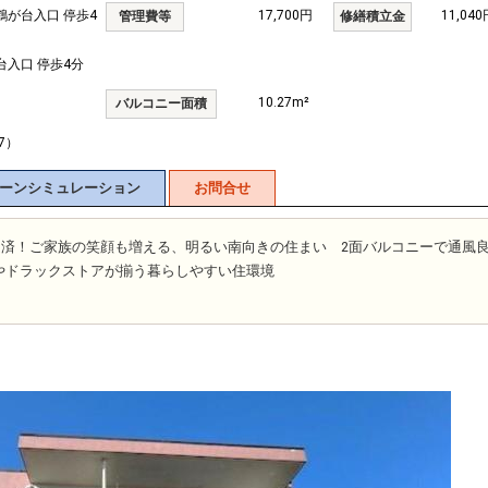
鶴が台入口 停歩4
17,700円
11,040
管理費等
修繕積立金
台入口 停歩4分
10.27m²
バルコニー面積
.7）
ーンシミュレーション
お問合せ
ォーム済！ご家族の笑顔も増える、明るい南向きの住まい 2面バルコニーで通
やドラックストアが揃う暮らしやすい住環境