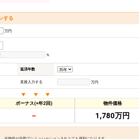
ンする
万円
％
返済年数
直接入力する
万円
ボーナス(×年2回)
物件価格
－
1,780万円
と、全物件が自動でシミュレーションされとても便利になります。