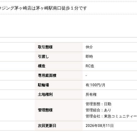
ウジング茅ヶ崎店は茅ヶ崎駅南口徒歩１分です
取引態様
仲介
引渡し
即時
構造
RC造
専用庭面積
-
駐輪場
有:100円/月
土地権利
所有権
管理形態：日勤
管理態様
管理組合：あり
管理会社：東急コミュニティー
次回更新日
2026年08月11日