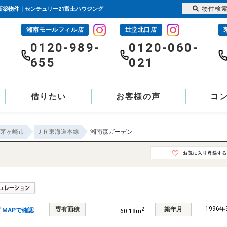
物件検
や新築物件｜センチュリー21富士ハウジング
湘南モールフィル店
辻堂北口店
-
0120-989-
0120-060-
655
021
借りたい
お客様の声
コ
茅ヶ崎市
ＪＲ東海道本線
湘南森ガーデン
1996
専有面積
築年月
2
MAPで確認
60.18m