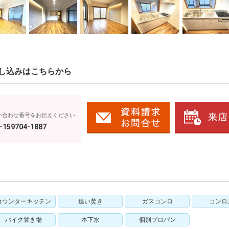
し込みはこちらから
い合わせ番号をお伝えください
-159704-1887
カウンターキッチン
追い焚き
ガスコンロ
コンロ
バイク置き場
本下水
個別プロパン