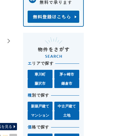
エ
リアで探す
寒川町
茅ヶ崎市
藤沢市
鎌倉市
種
別で探す
新築戸建て
中古戸建て
間取り図 お気軽に茅ヶ崎店
マンション
土地
真を見る
価
格で探す