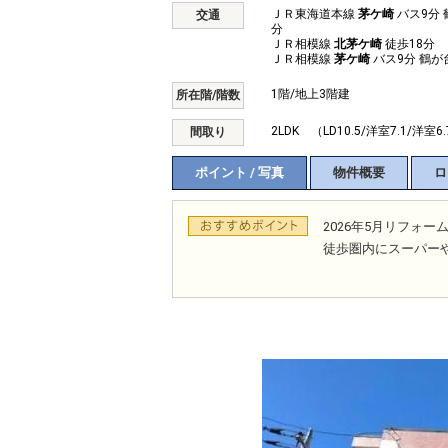
ＪＲ東海道本線
茅ケ崎
バス9分 
交通
分
ＪＲ相模線
北茅ケ崎
徒歩18分
ＪＲ相模線
茅ケ崎
バス9分 鶴が
1階/地上3階建
所在階/階数
2LDK （LD10.5/洋室7.1/洋室6
間取り
ポイント / 写真
物件概要
ロ
2026年5月リフ
徒歩圏内にスーパー