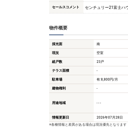
セールスコメント
センチュリー21富士ハ
物件概要
採光面
南
現況
空室
総戸数
23戸
テラス面積
-
駐車場
有:8,800円/月
建物権利
-
用途地域
- - -
情報更新日
2026年07月28日
※各種情報と差異がある場合は現況優先となります