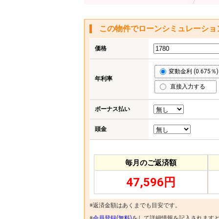
この物件でローンシミュレーショ
価格
変動金利 (0.675％)
年利率
直接入力する
ボーナス払い
頭金
毎月のご返済額
47,596円
※返済金額はあくまでも目安です。
※
会員登録(無料)
をして詳細情報を記入されます