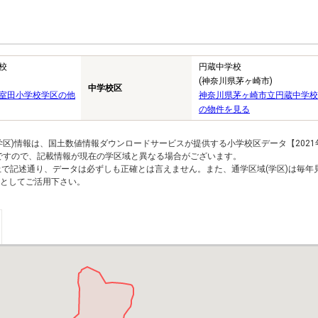
校
円蔵中学校
(神奈川県茅ヶ崎市)
中学校区
室田小学校学区の他
神奈川県茅ヶ崎市立円蔵中学校
の物件を見る
区)情報は、国土数値情報ダウンロードサービスが提供する小学校区データ【2021
のですので、記載情報が現在の学区域と異なる場合がございます。
上で記述通り、データは必ずしも正確とは言えません。また、通学区域(学区)は毎年
としてご活用下さい。