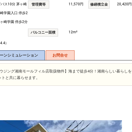
/バス10分 茅ヶ崎
11,570円
20,420円
管理費等
修繕積立金
ヶ崎学園入口 停歩2
茅ヶ崎学園 停歩2分
12m²
バルコニー面積
4.4）
ーンシミュレーション
お問合せ
富士ハウジング湘南モールフィル店取扱物件】海まで徒歩4分！湘南らしい暮らし
ットと共に暮らせます。