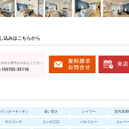
し込みはこちらから
い合わせ番号をお伝えください
-159703-35118
カウンターキッチン
追い焚き
シャワー
室内洗濯
ガスコンロ
コンロ三口
バルコニー
エレベ