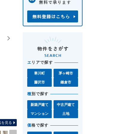
エ
リアで探す
寒川町
茅ヶ崎市
藤沢市
鎌倉市
種
別で探す
新築戸建て
中古戸建て
間取り図 お気軽に湘南モール
マンション
土地
真を見る
価
格で探す