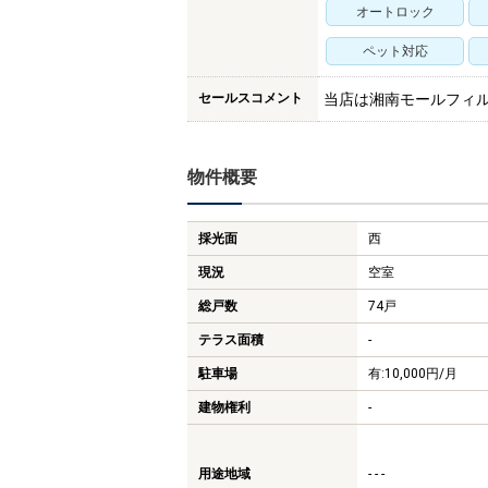
オートロック
ペット対応
セールスコメント
当店は湘南モールフィ
物件概要
採光面
西
現況
空室
総戸数
74戸
テラス面積
-
駐車場
有:10,000円/月
建物権利
-
用途地域
- - -