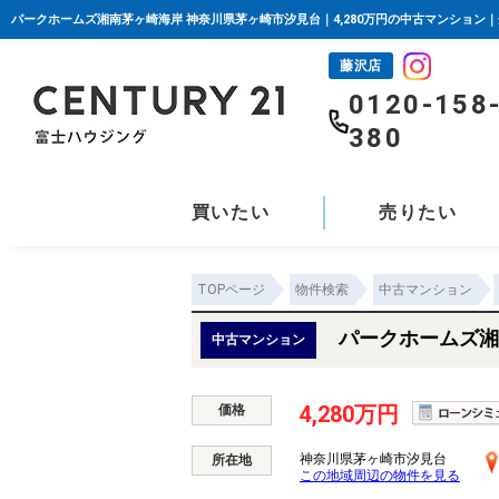
藤沢店
0120-158
380
買いたい
売りたい
TOPページ
物件検索
中古マンション
パークホームズ湘
中古マンション
4,280万円
価格
神奈川県茅ヶ崎市汐見台
所在地
この地域周辺の物件を見る