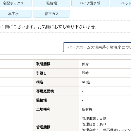
宅配ボックス
駐輪場
バイク置き場
ペッ
本下水
都市ガス
ル１階にございます。お気軽にお立ち寄り下さいませ。
パークホームズ湘南茅ヶ崎海岸
取引態様
仲介
引渡し
即時
構造
RC造
専用庭面積
-
駐輪場
-
土地権利
所有権
管理形態：日勤
管理組合：あり
管理態様
管理会社：三井不動産レジデン