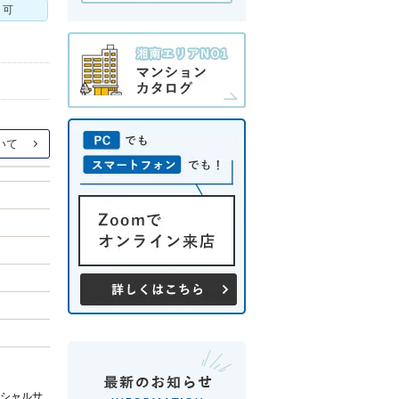
ト可
シャルサ