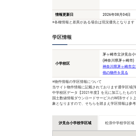
情報更新日
2026年08月04日
※各種情報と差異がある場合は現況優先となります
学区情報
茅ヶ崎市立汐見台小
(神奈川県茅ヶ崎市)
小学校区
神奈川県茅ヶ崎市立
他の物件を見る
※物件情報の学区情報について
当サイト物件情報に記載されております通学区域(学
中学校区データ【2021年度】を元に加工したも
国土数値情報ダウンロードサービスのWEBサイト
象となりますので、そちらを踏まえ学区情報は参考
汐見台小学校学区域
松浪中学校学区域