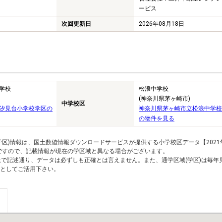
ービス
次回更新日
2026年08月18日
学校
松浪中学校
(神奈川県茅ヶ崎市)
中学校区
汐見台小学校学区の
神奈川県茅ヶ崎市立松浪中学校
の物件を見る
区)情報は、国土数値情報ダウンロードサービスが提供する小学校区データ【2021
のですので、記載情報が現在の学区域と異なる場合がございます。
上で記述通り、データは必ずしも正確とは言えません。また、通学区域(学区)は毎年
としてご活用下さい。