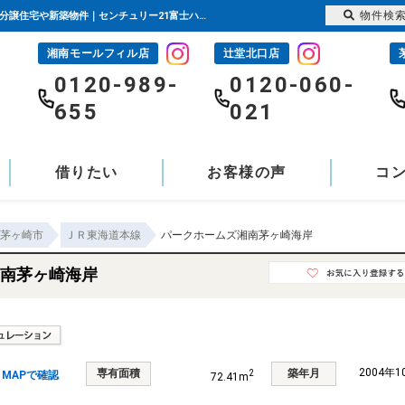
物件検
パークホームズ湘南茅ヶ崎海岸 神奈川県茅ヶ崎市汐見台｜4,280万円の中古マンション｜分譲住宅や新築物件｜センチュリー21富士ハウジング
湘南モールフィル店
辻堂北口店
-
0120-989-
0120-060-
655
021
借りたい
お客様の声
コ
茅ヶ崎市
ＪＲ東海道本線
パークホームズ湘南茅ヶ崎海岸
南茅ヶ崎海岸
2004年
専有面積
築年月
2
MAPで確認
72.41m