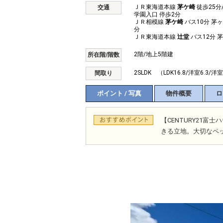
ＪＲ東海道本線
茅ケ崎
徒歩25分
交通
学園入口 停歩2分
ＪＲ相模線
茅ケ崎
バス10分 茅
分
ＪＲ東海道本線
辻堂
バス12分 
2階/地上5階建
所在階/階数
2SLDK （LDK16.8/洋室6.3/洋室
間取り
ポイント / 写真
物件概要
ロ
【CENTURY21
きる立地。大切なペ