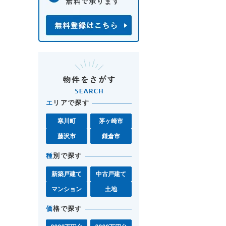
エ
リアで探す
寒川町
茅ヶ崎市
藤沢市
鎌倉市
種
別で探す
新築戸建て
中古戸建て
マンション
土地
価
格で探す