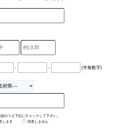
-
-
(半角数字)
確認のうえ下記にチェックして下さい。
意します
同意しません