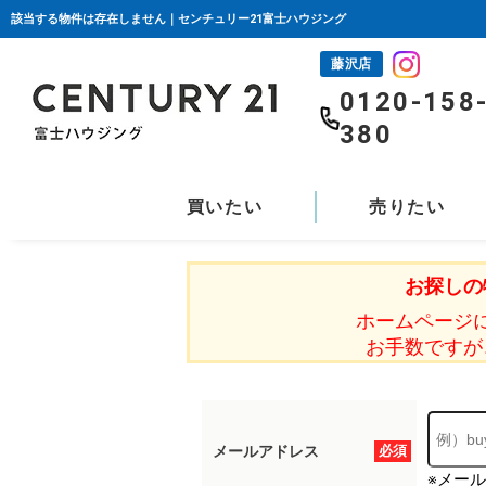
該当する物件は存在しません｜センチュリー21富士ハウジング
藤沢店
0120-158
380
買いたい
売りたい
お探しの
ホームページ
お手数ですが
メールアドレス
必須
※メー