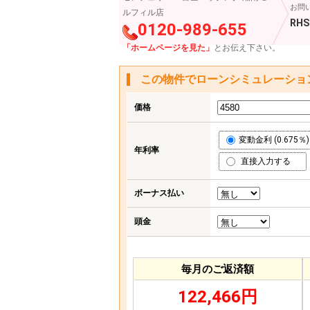
お問
ルフィル店
RHS
0120-989-655
「ホームページを見た」
とお伝え下さい。
この物件でローンシミュレーショ
価格
変動金利 (0.675％)
年利率
直接入力する
ボーナス払い
頭金
毎月のご返済額
122,466円