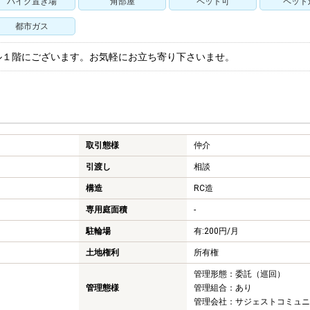
バイク置き場
角部屋
ペット可
ペット
都市ガス
ル１階にございます。お気軽にお立ち寄り下さいませ。
取引態様
仲介
引渡し
相談
構造
RC造
専用庭面積
-
駐輪場
有:200円/月
土地権利
所有権
管理形態：委託（巡回）
管理態様
管理組合：あり
管理会社：サジェストコミュニ