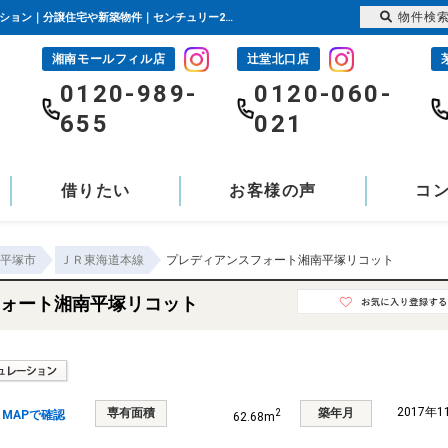
物件検
プレディアンスフォート湘南平塚リコット 神奈川県平塚市宮の前｜4,580万円の中古マンション｜分譲住宅や新築物件｜センチュリー21富士ハウジング
湘南モールフィル店
辻堂北口店
-
0120-989-
0120-060-
655
021
借りたい
お客様の声
コ
平塚市
ＪＲ東海道本線
プレディアンスフォート湘南平塚リコット
ォート湘南平塚リコット
2017年
専有面積
築年月
2
MAPで確認
62.68m