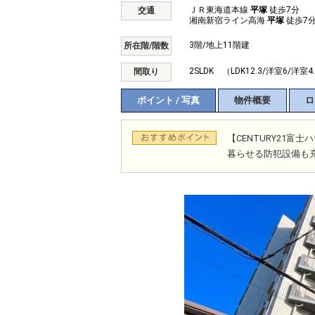
ＪＲ東海道本線
平塚
徒歩7分
交通
湘南新宿ライン高海
平塚
徒歩7
3階/地上11階建
所在階/階数
2SLDK （LDK12.3/洋室6/洋室4.
間取り
ポイント / 写真
物件概要
ロ
【CENTURY21
暮らせる防犯設備も