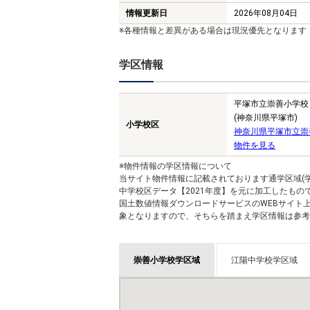
情報更新日
2026年08月04日
※各種情報と差異がある場合は現況優先となります
学区情報
平塚市立崇善小学校
(神奈川県平塚市)
小学校区
神奈川県平塚市立崇
物件を見る
※物件情報の学区情報について
当サイト物件情報に記載されております通学区域(学
中学校区データ【2021年度】を元に加工したも
国土数値情報ダウンロードサービスのWEBサイト
象となりますので、そちらを踏まえ学区情報は参考
崇善小学校学区域
江陽中学校学区域