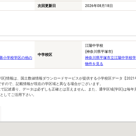
次回更新日
2026年08月18日
江陽中学校
(神奈川県平塚市)
中学校区
善小学校学区の他の
神奈川県平塚市立江陽中学校学
物件を見る
区)情報は、国土数値情報ダウンロードサービスが提供する小学校区データ【2021
のですので、記載情報が現在の学区域と異なる場合がございます。
上で記述通り、データは必ずしも正確とは言えません。また、通学区域(学区)は毎年
としてご活用下さい。