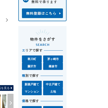
エ
リアで探す
寒川町
茅ヶ崎市
藤沢市
鎌倉市
種
別で探す
間取り図 お気軽に湘南モール
新築戸建て
中古戸建て
真を見る
マンション
土地
価
格で探す