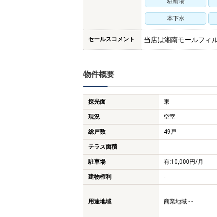
駐輪場
本下水
セールスコメント
当店は湘南モールフィ
物件概要
採光面
東
現況
空室
総戸数
49戸
テラス面積
-
駐車場
有:10,000円/月
建物権利
-
用途地域
商業地域 - -