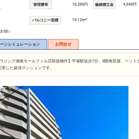
10,200円
9,590円
管理費等
修繕積立金
分
10.12m²
バルコニー面積
3/S5）
ーンシミュレーション
お問合せ
富士ハウジング湘南モールフィル店取扱物件】平塚駅徒歩7分、8階角部屋、ペット
充実した築浅マンションです。