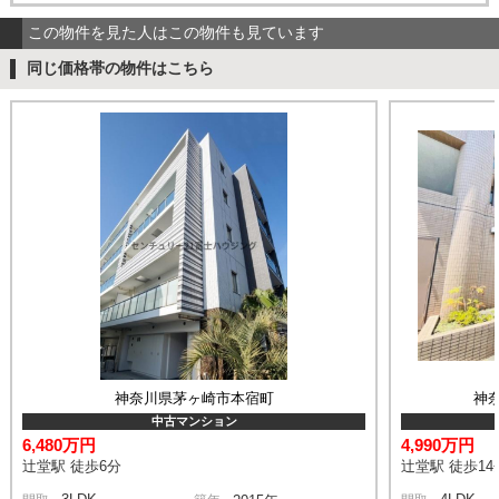
この物件を見た人はこの物件も見ています
同じ価格帯の物件はこちら
神奈川県茅ヶ崎市本宿町
神
中古マンション
6,480万円
4,990万円
辻堂駅 徒歩6分
辻堂駅 徒歩14