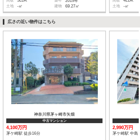
3LDK
4LDK
間取
築年
2015年
間取
土地
-㎡
建物
69.27㎡
土地
-㎡
広さの近い物件はこちら
神奈川県茅ヶ崎市矢畑
中古マンション
4,100万円
2,990万円
茅ケ崎駅 徒歩16分
茅ケ崎駅 中島 