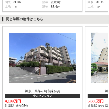
3LDK
3LDK
間取
築年
2003年
間取
土地
-㎡
建物
85.4㎡
土地
-㎡
同じ学区の物件はこちら
神奈川県茅ヶ崎市緑が浜
神
中古マンション
4,199万円
5,680万円
辻堂駅 徒歩25分
辻堂駅 徒歩13