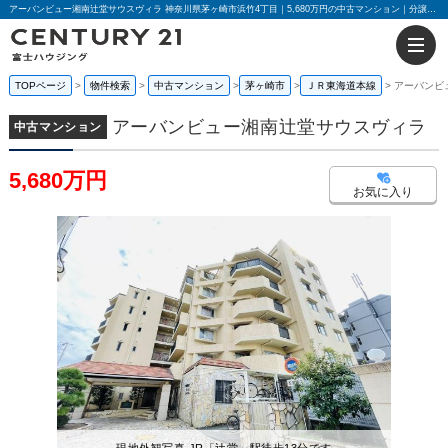
アーバンビュー湘南辻堂サウスヴィラ 神奈川県茅ヶ崎市浜竹4丁目｜5,680万円の中古マンション｜分譲住宅や新築物件｜センチュリー21富士ハウジング
TOPページ
物件検索
中古マンション
茅ヶ崎市
ＪＲ東海道本線
アーバンビ
アーバンビュー湘南辻堂サウスヴィラ
中古マンション
5,680万円
お気に入り