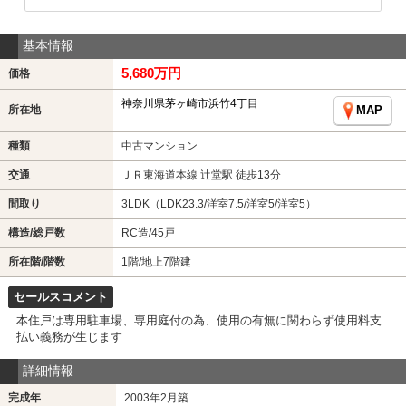
基本情報
5,680万円
価格
神奈川県茅ヶ崎市浜竹4丁目
所在地
MAP
種類
中古マンション
交通
ＪＲ東海道本線 辻堂駅 徒歩13分
間取り
3LDK（LDK23.3/洋室7.5/洋室5/洋室5）
構造/総戸数
RC造/45戸
所在階/階数
1階/地上7階建
セールスコメント
本住戸は専用駐車場、専用庭付の為、使用の有無に関わらず使用料支
払い義務が生じます
詳細情報
完成年
2003年2月築