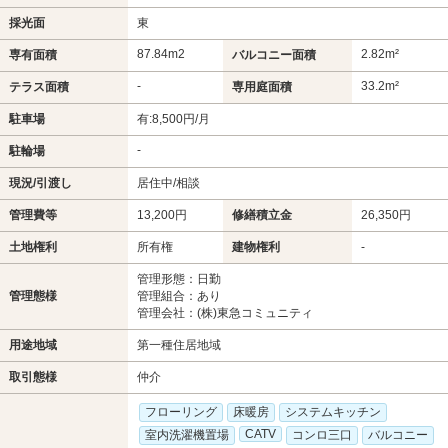
採光面
東
87.84m
2
2.82m²
専有面積
バルコニー面積
-
33.2m²
テラス面積
専用庭面積
駐車場
有:8,500円/月
-
駐輪場
現況/引渡し
居住中/相談
管理費等
13,200円
修繕積立金
26,350円
土地権利
所有権
建物権利
-
管理形態：日勤
管理態様
管理組合：あり
管理会社：(株)東急コミュニティ
用途地域
第一種住居地域
取引態様
仲介
フローリング
床暖房
システムキッチン
CATV
室内洗濯機置場
コンロ三口
バルコニー