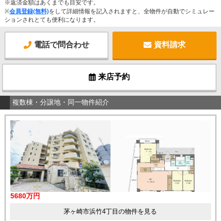
※返済金額はあくまでも目安です。
※
会員登録(無料)
をして詳細情報を記入されますと、全物件が自動でシミュレー
ションされとても便利になります。
電話で問合わせ
資料請求
来店予約
複数棟・分譲地・同一物件紹介
5680万円
茅ヶ崎市浜竹4丁目の物件を見る