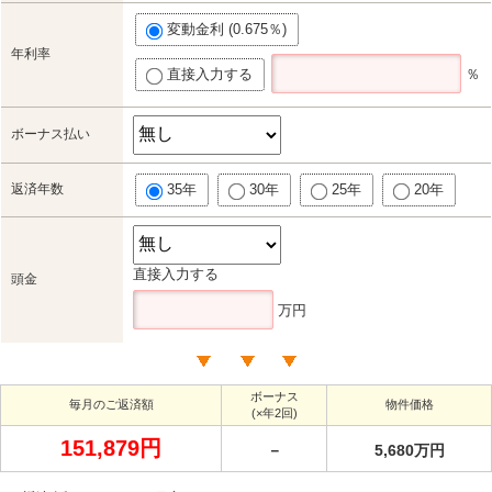
変動金利 (0.675％)
年利率
直接入力する
％
ボーナス払い
返済年数
35年
30年
25年
20年
直接入力する
頭金
万円
ボーナス
毎月のご返済額
物件価格
(×年2回)
151,879円
－
5,680万円