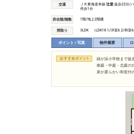
ＪＲ東海道本線
辻堂
徒歩22分/
交通
停歩1分
1階/地上2階建
所在階/階数
3LDK （LDK18.1/洋室6.2/和室
間取り
ポイント / 写真
物件概要
ロ
緑が浜小学校まで徒歩
南庭・中庭・北庭の
床が柔らかい和室付