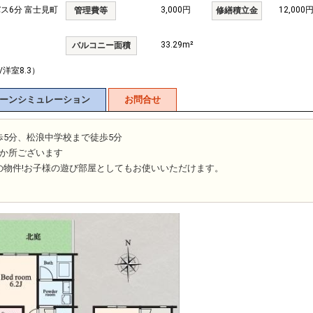
バス6分 富士見町
3,000円
12,000
管理費等
修繕積立金
33.29m²
バルコニー面積
6/洋室8.3）
ーンシミュレーション
お問合せ
5分、松浪中学校まで徒歩5分
3か所ございます
の物件!お子様の遊び部屋としてもお使いいただけます。