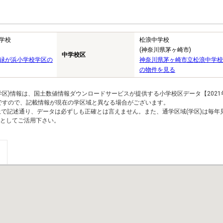
学校
松浪中学校
(神奈川県茅ヶ崎市)
中学校区
緑が浜小学校学区の
神奈川県茅ヶ崎市立松浪中学校
の物件を見る
区)情報は、国土数値情報ダウンロードサービスが提供する小学校区データ【2021
のですので、記載情報が現在の学区域と異なる場合がございます。
上で記述通り、データは必ずしも正確とは言えません。また、通学区域(学区)は毎年
としてご活用下さい。