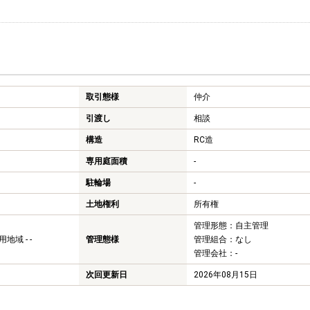
取引態様
仲介
引渡し
相談
構造
RC造
専用庭面積
-
駐輪場
-
土地権利
所有権
管理形態：自主管理
域 - -
管理態様
管理組合：なし
管理会社：-
次回更新日
2026年08月15日