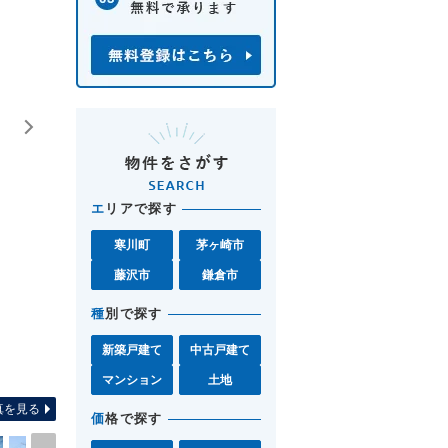
エ
リアで探す
寒川町
茅ヶ崎市
藤沢市
鎌倉市
種
別で探す
新築戸建て
中古戸建て
リビング お昼は光が差し込むLDKになります♪
マンション
土地
真を見る
価
格で探す