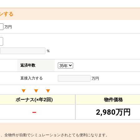
ンする
万円
％
返済年数
直接入力する
万円
ボーナス(×年2回)
物件価格
－
2,980万円
と、全物件が自動でシミュレーションされとても便利になります。