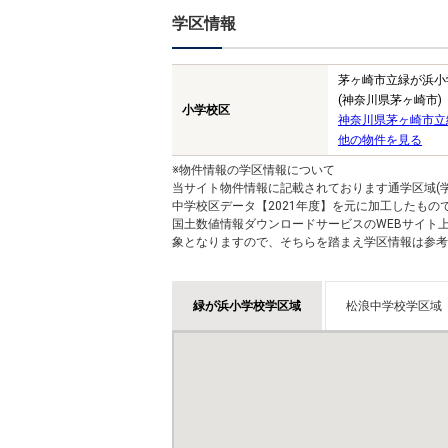
学区情報
茅ヶ崎市立緑が浜小
(神奈川県茅ヶ崎市)
小学校区
神奈川県茅ヶ崎市立
他の物件を見る
※物件情報の学区情報について
当サイト物件情報に記載されております通学区域(学
中学校区データ【2021年度】を元に加工したも
国土数値情報ダウンロードサービスのWEBサイト
象となりますので、そちらを踏まえ学区情報は参考
緑が浜小学校学区域
松浪中学校学区域