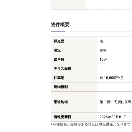
物件概要
採光面
南
現況
空室
総戸数
15戸
テラス面積
-
駐車場
有:10,000円/月
建物権利
-
用途地域
第二種中高層住居専用地
情報更新日
2026年08月01日
※各種情報と差異がある場合は現況優先となります