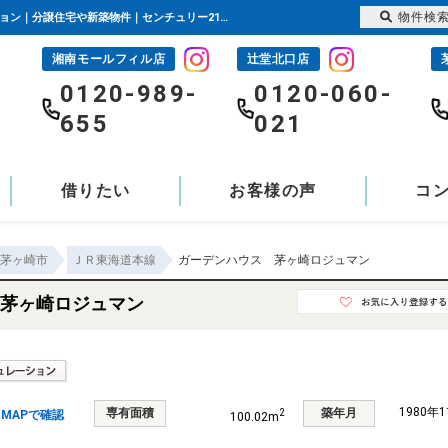
物件検
ガーデンハウス 茅ヶ崎ロジュマン 神奈川県茅ヶ崎市富士見町｜2,980万円の中古マンション｜分譲住宅や新築物件｜センチュリー21富士ハウジング
湘南モールフィル店
辻堂北口店
-
0120-989-
0120-060-
655
021
借りたい
お客様の声
コ
茅ヶ崎市
ＪＲ東海道本線
ガーデンハウス 茅ヶ崎ロジュマン
茅ヶ崎ロジュマン
1980年
専有面積
築年月
2
MAPで確認
100.02m