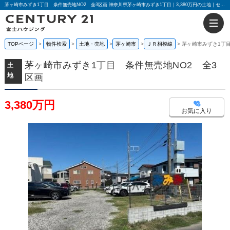
茅ヶ崎市みずき1丁目 条件無売地NO2 全3区画 神奈川県茅ヶ崎市みずき1丁目｜3,380万円の土地｜センチュリー21富士ハウジング
TOPページ
物件検索
土地・売地
茅ヶ崎市
ＪＲ相模線
茅ヶ崎市みずき1丁目
茅ヶ崎市みずき1丁目 条件無売地NO2 全3
土
地
区画
3,380万円
お気に入り