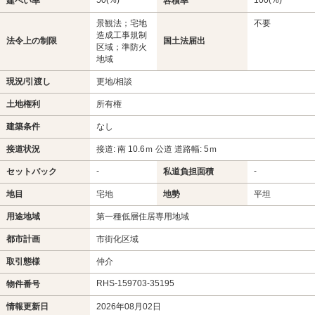
建ぺい率
容積率
景観法；宅地
不要
造成工事規制
法令上の制限
国土法届出
区域；準防火
地域
現況/引渡し
更地/相談
土地権利
所有権
建築条件
なし
接道状況
接道: 南 10.6ｍ 公道 道路幅: 5ｍ
-
-
セットバック
私道負担面積
地目
宅地
地勢
平坦
用途地域
第一種低層住居専用地域
都市計画
市街化区域
取引態様
仲介
RHS-159703-35195
物件番号
情報更新日
2026年08月02日