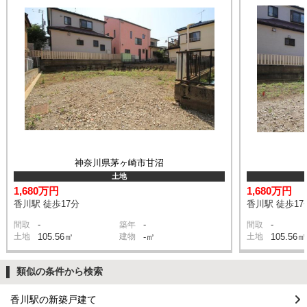
神奈川県茅ヶ崎市甘沼
土地
1,680万円
1,680万円
香川駅 徒歩17分
香川駅 徒歩17
-
-
-
間取
築年
間取
土地
105.56㎡
建物
-㎡
土地
105.56㎡
類似の条件から検索
香川駅の新築戸建て