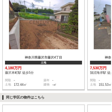
神奈川県藤沢市藤沢4丁目
神奈
土地
4,180万円
7,530万円
藤沢本町駅 徒歩5分
鵠沼海岸駅 徒
-
-
-
間取
築年
間取
土地
172.44㎡
建物
-㎡
土地
151.53㎡
同じ学区の物件はこちら