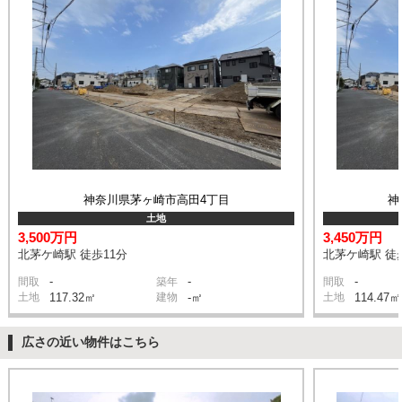
神奈川県茅ヶ崎市高田4丁目
神
土地
3,500万円
3,450万円
北茅ケ崎駅 徒歩11分
北茅ケ崎駅 徒
-
-
-
間取
築年
間取
土地
117.32㎡
建物
-㎡
土地
114.47㎡
広さの近い物件はこちら