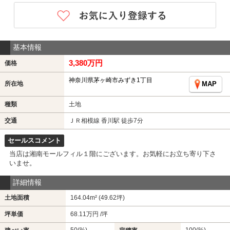
基本情報
3,380万円
価格
神奈川県茅ヶ崎市みずき1丁目
所在地
MAP
種類
土地
交通
ＪＲ相模線 香川駅 徒歩7分
セールスコメント
当店は湘南モールフィル１階にございます。お気軽にお立ち寄り下さ
いませ。
詳細情報
土地面積
164.04m² (49.62坪)
坪単価
68.11万円 /坪
50(%)
100(%)