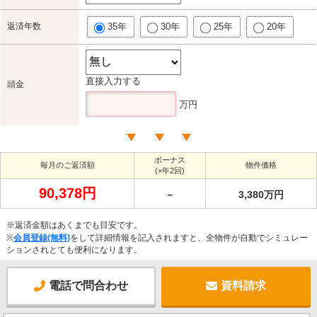
返済年数
35年
30年
25年
20年
直接入力する
頭金
万円
ボーナス
毎月のご返済額
物件価格
(×年2回)
90,378円
－
3,380万円
※返済金額はあくまでも目安です。
※
会員登録(無料)
をして詳細情報を記入されますと、全物件が自動でシミュレー
ションされとても便利になります。
電話で問合わせ
資料請求