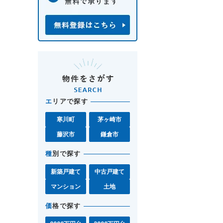
エ
リアで探す
寒川町
茅ヶ崎市
藤沢市
鎌倉市
種
別で探す
新築戸建て
中古戸建て
マンション
土地
価
格で探す