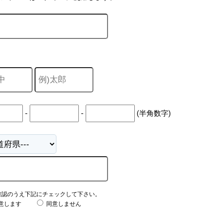
-
-
(半角数字)
確認のうえ下記にチェックして下さい。
意します
同意しません