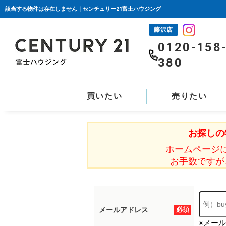
該当する物件は存在しません｜センチュリー21富士ハウジング
藤沢店
0120-158
380
買いたい
売りたい
お探しの
ホームページ
お手数ですが
メールアドレス
必須
※メー