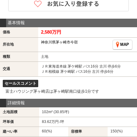
基本情報
2,580万円
価格
神奈川県茅ヶ崎市今宿
所在地
MAP
種類
土地
ＪＲ東海道本線 茅ケ崎駅 バス16分 古川 停歩6分
交通
ＪＲ相模線 茅ケ崎駅 バス16分 古川 停歩6分
セールスコメント
富士ハウジング茅ヶ崎店は茅ヶ崎駅南口徒歩1分です
詳細情報
土地面積
102m² (30.85坪)
坪単価
83.62万円 /坪
60(%)
150(%)
建ぺい率
容積率