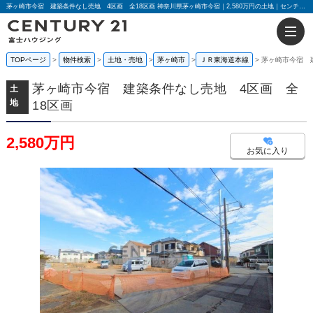
茅ヶ崎市今宿 建築条件なし売地 4区画 全18区画 神奈川県茅ヶ崎市今宿｜2,580万円の土地｜センチュリー21富士ハウジング
TOPページ
物件検索
土地・売地
茅ヶ崎市
ＪＲ東海道本線
茅ヶ崎市今宿 
茅ヶ崎市今宿 建築条件なし売地 4区画 全
土
地
18区画
2,580万円
お気に入り