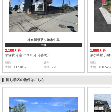
神奈川県茅ヶ崎市中島
土地
2,100万円
1,880万円
平塚駅 今宿 バス10分 停歩9分
茅ケ崎駅 八幡神
-
-
-
間取
築年
間取
土地
117.01㎡
建物
-㎡
土地
100.52㎡
同じ学区の物件はこちら