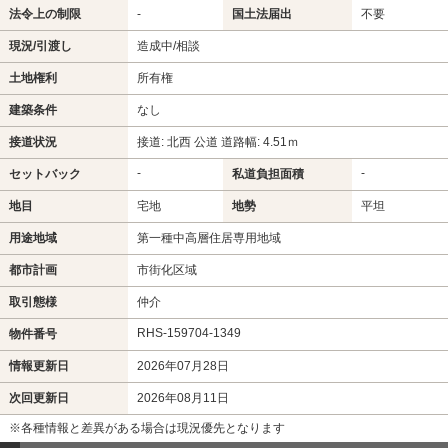
法令上の制限
-
国土法届出
不要
現況/引渡し
造成中/相談
土地権利
所有権
建築条件
なし
接道状況
接道: 北西 公道 道路幅: 4.51ｍ
-
-
セットバック
私道負担面積
地目
宅地
地勢
平坦
用途地域
第一種中高層住居専用地域
都市計画
市街化区域
取引態様
仲介
RHS-159704-1349
物件番号
情報更新日
2026年07月28日
次回更新日
2026年08月11日
※各種情報と差異がある場合は現況優先となります