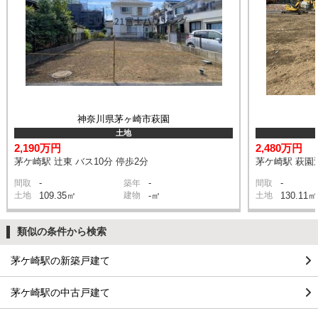
神奈川県茅ヶ崎市萩園
土地
2,190万円
2,480万円
茅ケ崎駅 辻東 バス10分 停歩2分
茅ケ崎駅 萩園辻
-
-
-
間取
築年
間取
土地
109.35㎡
建物
-㎡
土地
130.11㎡
類似の条件から検索
茅ケ崎駅の新築戸建て
茅ケ崎駅の中古戸建て