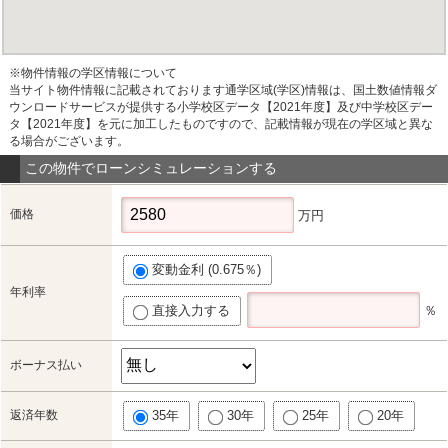
※物件情報の学区情報について
当サイト物件情報に記載されております通学区域(学区)情報は、国土数値情報ダ
ウンロードサービスが提供する小学校区データ【2021年度】及び中学校区デー
タ【2021年度】を元に加工したものですので、記載情報が現在の学区域と異な
る場合がございます。
この物件でローンシミュレーションする
価格
万円
変動金利 (0.675％)
年利率
直接入力する
％
ボーナス払い
返済年数
35年
30年
25年
20年