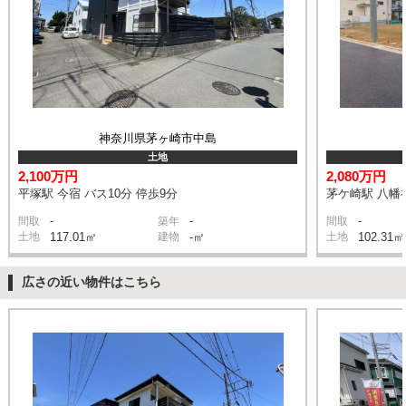
神奈川県茅ヶ崎市中島
土地
2,100万円
2,080万円
平塚駅 今宿 バス10分 停歩9分
茅ケ崎駅 八幡神
-
-
-
間取
築年
間取
土地
117.01㎡
建物
-㎡
土地
102.31㎡
広さの近い物件はこちら