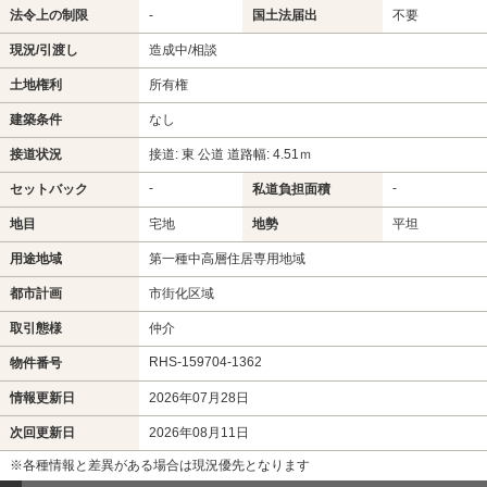
法令上の制限
-
国土法届出
不要
現況/引渡し
造成中/相談
土地権利
所有権
建築条件
なし
接道状況
接道: 東 公道 道路幅: 4.51ｍ
-
-
セットバック
私道負担面積
地目
宅地
地勢
平坦
用途地域
第一種中高層住居専用地域
都市計画
市街化区域
取引態様
仲介
RHS-159704-1362
物件番号
情報更新日
2026年07月28日
次回更新日
2026年08月11日
※各種情報と差異がある場合は現況優先となります