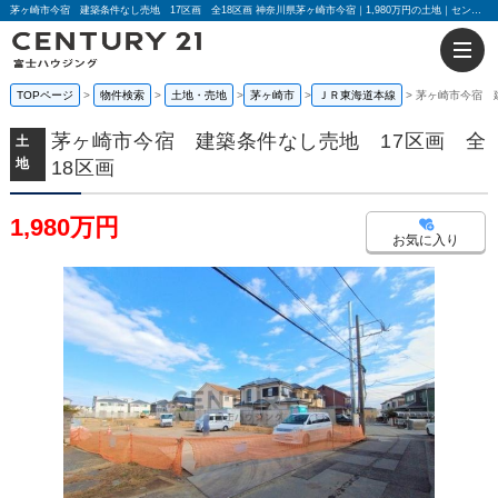
茅ヶ崎市今宿 建築条件なし売地 17区画 全18区画 神奈川県茅ヶ崎市今宿｜1,980万円の土地｜センチュリー21富士ハウジング
TOPページ
物件検索
土地・売地
茅ヶ崎市
ＪＲ東海道本線
茅ヶ崎市今宿 
茅ヶ崎市今宿 建築条件なし売地 17区画 全
土
地
18区画
1,980万円
お気に入り