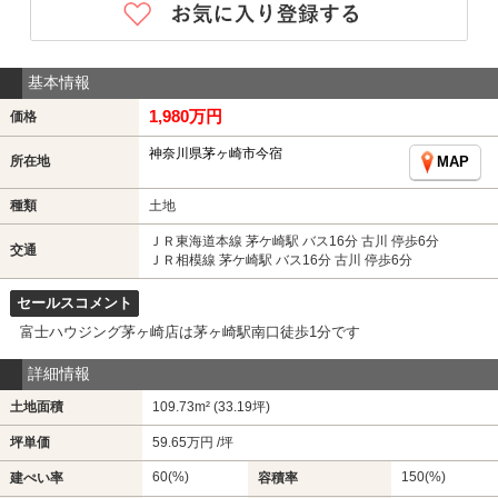
基本情報
1,980万円
価格
神奈川県茅ヶ崎市今宿
所在地
MAP
種類
土地
ＪＲ東海道本線 茅ケ崎駅 バス16分 古川 停歩6分
交通
ＪＲ相模線 茅ケ崎駅 バス16分 古川 停歩6分
セールスコメント
富士ハウジング茅ヶ崎店は茅ヶ崎駅南口徒歩1分です
詳細情報
土地面積
109.73m² (33.19坪)
坪単価
59.65万円 /坪
60(%)
150(%)
建ぺい率
容積率