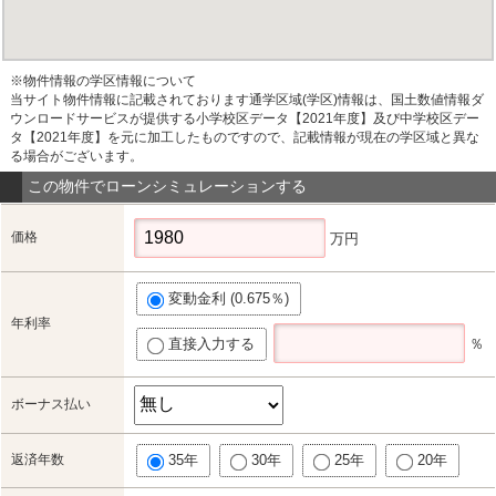
※物件情報の学区情報について
当サイト物件情報に記載されております通学区域(学区)情報は、国土数値情報ダ
ウンロードサービスが提供する小学校区データ【2021年度】及び中学校区デー
タ【2021年度】を元に加工したものですので、記載情報が現在の学区域と異な
る場合がございます。
この物件でローンシミュレーションする
価格
万円
変動金利 (0.675％)
年利率
直接入力する
％
ボーナス払い
返済年数
35年
30年
25年
20年