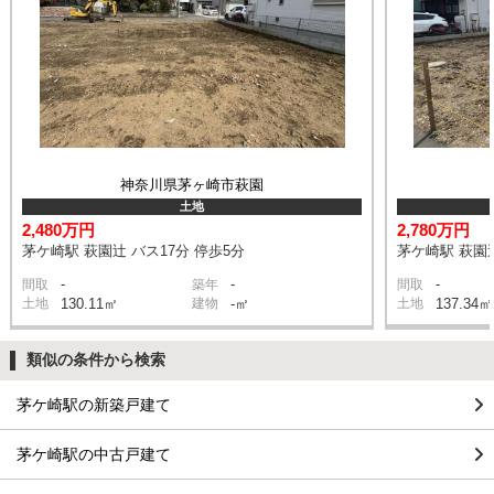
神奈川県茅ヶ崎市萩園
土地
2,480万円
2,780万円
茅ケ崎駅 萩園辻 バス17分 停歩5分
茅ケ崎駅 萩園辻
-
-
-
間取
築年
間取
土地
130.11㎡
建物
-㎡
土地
137.34㎡
類似の条件から検索
茅ケ崎駅の新築戸建て
茅ケ崎駅の中古戸建て