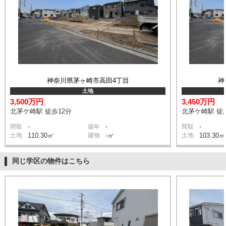
神奈川県茅ヶ崎市高田4丁目
神
土地
3,500万円
3,450万円
北茅ケ崎駅 徒歩12分
北茅ケ崎駅 徒
-
-
-
間取
築年
間取
土地
110.30㎡
建物
-㎡
土地
103.30㎡
同じ学区の物件はこちら