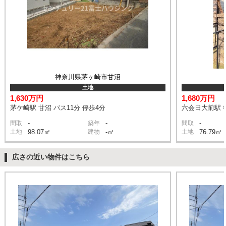
神奈川県茅ヶ崎市甘沼
土地
1,630万円
1,680万円
茅ケ崎駅 甘沼 バス11分 停歩4分
六会日大前駅 
-
-
-
間取
築年
間取
土地
98.07㎡
建物
-㎡
土地
76.79㎡
広さの近い物件はこちら