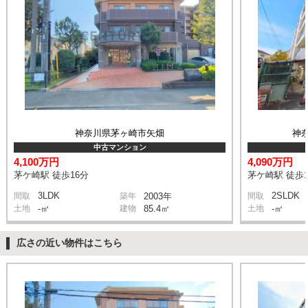
神奈川県茅ヶ崎市矢畑
神
中古マンション
4,100万円
4,090万円
茅ケ崎駅 徒歩16分
茅ケ崎駅 徒歩1
3LDK
2SLDK
間取
築年
2003年
間取
土地
-㎡
建物
85.4㎡
土地
-㎡
広さの近い物件はこちら