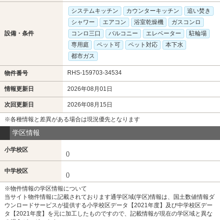
システムキッチン
カウンターキッチン
追い焚き
シャワー
エアコン
浴室乾燥機
ガスコンロ
設備・条件
コンロ三口
バルコニー
エレベーター
駐輪場
専用庭
ペット可
ペット対応
本下水
都市ガス
RHS-159703-34534
物件番号
情報更新日
2026年08月01日
次回更新日
2026年08月15日
※各種情報と差異がある場合は現況優先となります
学区情報
小学校区
()
中学校区
()
※物件情報の学区情報について
当サイト物件情報に記載されております通学区域(学区)情報は、国土数値情報ダ
ウンロードサービスが提供する小学校区データ【2021年度】及び中学校区デー
タ【2021年度】を元に加工したものですので、記載情報が現在の学区域と異な