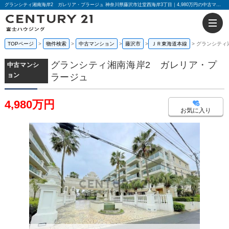
グランシティ湘南海岸2 ガレリア・プラージュ 神奈川県藤沢市辻堂西海岸3丁目｜4,980万円の中古マンション｜分譲住宅や新築物件｜センチュリー21富士ハウジング
TOPページ
物件検索
中古マンション
藤沢市
ＪＲ東海道本線
グランシティ
グランシティ湘南海岸2 ガレリア・プ
中古マンシ
ョン
ラージュ
4,980万円
お気に入り