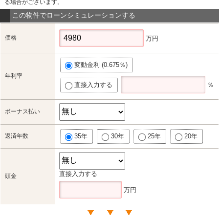
る場合がございます。
この物件でローンシミュレーションする
価格
万円
変動金利 (0.675％)
年利率
直接入力する
％
ボーナス払い
返済年数
35年
30年
25年
20年
直接入力する
頭金
万円