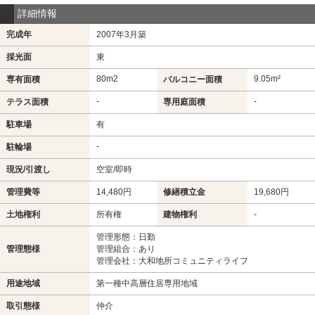
詳細情報
完成年
2007年3月築
採光面
東
80m
2
9.05m²
専有面積
バルコニー面積
-
-
テラス面積
専用庭面積
駐車場
有
-
駐輪場
現況/引渡し
空室/即時
管理費等
14,480円
修繕積立金
19,680円
土地権利
所有権
建物権利
-
管理形態：日勤
管理態様
管理組合：あり
管理会社：大和地所コミュニティライフ
用途地域
第一種中高層住居専用地域
取引態様
仲介