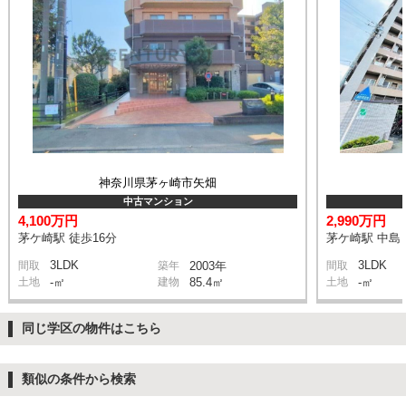
神奈川県茅ヶ崎市矢畑
中古マンション
4,100万円
2,990万円
茅ケ崎駅 徒歩16分
茅ケ崎駅 中島 
3LDK
3LDK
間取
築年
2003年
間取
土地
-㎡
建物
85.4㎡
土地
-㎡
同じ学区の物件はこちら
類似の条件から検索