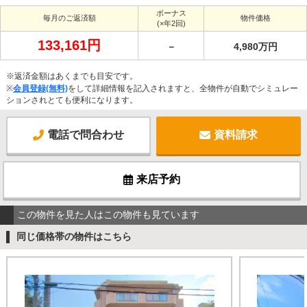
ボーナス
毎月のご返済額
物件価格
(×年2回)
133,161円
－
4,980万円
※返済金額はあくまでも目安です。
※
会員登録(無料)
をして詳細情報を記入されますと、全物件が自動でシミュレー
ションされとても便利になります。
電話で問合わせ
資料請求
来店予約
この物件を見た人はこの物件も見ています
同じ価格帯の物件はこちら