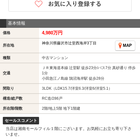
基本情報
4,980万円
価格
神奈川県藤沢市辻堂西海岸3丁目
所在地
MAP
種類
中古マンション
ＪＲ東海道本線 辻堂駅 徒歩23分/バス7分 真砂通り 停歩
交通
1分
小田急江ノ島線 鵠沼海岸駅 徒歩28分
間取り
3LDK（LDK15.7/洋室6.3/洋室6/洋室5.1）
構造/総戸数
RC造/286戸
所在階/階数
2階/地上5階 地下1階建
セールスコメント
当店は湘南モールフィル１階にございます。お気軽にお立ち寄り下さ
いませ。