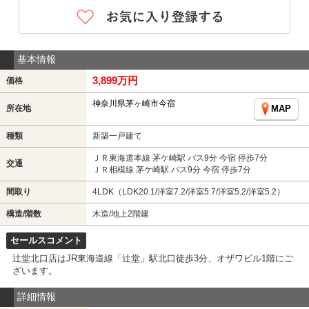
基本情報
3,899万円
価格
神奈川県茅ヶ崎市今宿
所在地
MAP
種類
新築一戸建て
ＪＲ東海道本線 茅ケ崎駅 バス9分 今宿 停歩7分
交通
ＪＲ相模線 茅ケ崎駅 バス9分 今宿 停歩7分
間取り
4LDK（LDK20.1/洋室7.2/洋室5.7/洋室5.2/洋室5.2）
構造/階数
木造/地上2階建
セールスコメント
辻堂北口店はJR東海道線「辻堂」駅北口徒歩3分、オザワビル1階にご
ざいます。
詳細情報