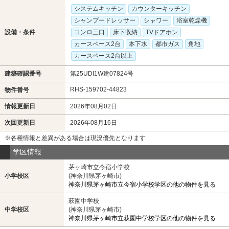
システムキッチン
カウンターキッチン
シャンプードレッサー
シャワー
浴室乾燥機
設備・条件
コンロ三口
床下収納
TVドアホン
カースペース2台
本下水
都市ガス
角地
カースペース2台以上
建築確認番号
第25UDI1W建07824号
RHS-159702-44823
物件番号
情報更新日
2026年08月02日
次回更新日
2026年08月16日
※各種情報と差異がある場合は現況優先となります
学区情報
茅ヶ崎市立今宿小学校
小学校区
(神奈川県茅ヶ崎市)
神奈川県茅ヶ崎市立今宿小学校学区の他の物件を見る
萩園中学校
中学校区
(神奈川県茅ヶ崎市)
神奈川県茅ヶ崎市立萩園中学校学区の他の物件を見る