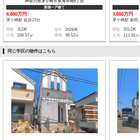
神奈川県茅ヶ崎市東海岸南6丁目
新築一戸建て
6,880万円
3,880万円
茅ケ崎駅 徒歩23分
茅ケ崎駅 新田入
3LDK
3SLDK
間取
築年
2026年
間取
土地
109.57㎡
建物
98.53㎡
土地
111.91㎡
同じ学区の物件はこちら