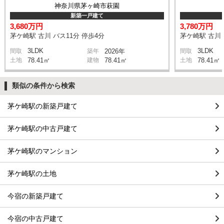
神奈川県茅ヶ崎市萩園
新築一戸建て
3,680万円
3,780万円
茅ケ崎駅 古川 バス11分 停歩4分
茅ケ崎駅 古川 
3LDK
3LDK
間取
築年
2026年
間取
土地
78.41㎡
建物
78.41㎡
土地
78.41㎡
類似の条件から検索
茅ケ崎駅の新築戸建て
茅ケ崎駅の中古戸建て
茅ケ崎駅のマンション
茅ケ崎駅の土地
今宿の新築戸建て
今宿の中古戸建て