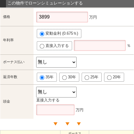
この物件でローンシミュレーションする
価格
万円
変動金利 (0.675％)
年利率
直接入力する
％
ボーナス払い
返済年数
35年
30年
25年
20年
直接入力する
頭金
万円
ボーナス