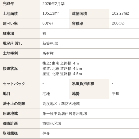
完成年
2026年2月築
105.13m²
102.27m
2
土地面積
建物面積
60(%)
200(%)
建ぺい率
容積率
駐車場
有
現況/引渡し
新築/相談
土地権利
所有権
接道: 東南 道路幅: 4ｍ
接道状況
接道: 北東 道路幅: 4.5ｍ
接道: 北東 道路幅: 4.5ｍ
-
-
セットバック
私道負担面積
地目
宅地
地勢
平坦
法令上の制限
高度地区；準防火地域
用途地域
第一種中高層住居専用地域
都市計画
市街化区域
取引態様
仲介