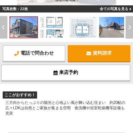
現地外観写真 -
写真枚数：22枚
全ての写真を見る
電話で問合わせ
資料請求
来店予約
ここがおすすめ！
三方向からたっぷりの陽光と心地よい風が舞い込む住まい 約20帖の
広々LDKは自然とご家族が集まる空間 食洗機や浴室乾燥機等設備も
充実