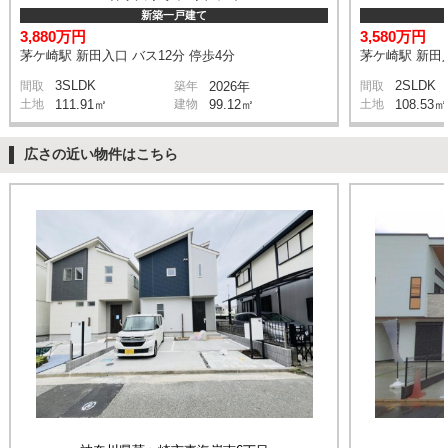
新築一戸建て
3,880万円
3,580万円
茅ケ崎駅 新田入口 バス12分 停歩4分
茅ケ崎駅 新田入
3SLDK
2SLDK
間取
築年
2026年
間取
土地
111.91㎡
建物
99.12㎡
土地
108.53㎡
広さの近い物件はこちら