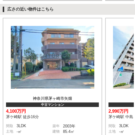
広さの近い物件はこちら
神奈川県茅ヶ崎市矢畑
中古マンション
4,100万円
2,990万円
茅ケ崎駅 徒歩16分
茅ケ崎駅 中島 
3LDK
3LDK
間取
築年
2003年
間取
土地
-㎡
建物
85.4㎡
土地
-㎡