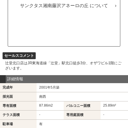
サンクタス湘南藤沢アネーロの丘
セールスコメント
辻堂北口店はJR東海道線「辻堂」駅北口徒歩3分、オザワビル1階にご
ざいます。
詳細情報
完成年
2001年5月築
採光面
南西
87.86m
2
25.89m²
専有面積
バルコニー面積
-
-
テラス面積
専用庭面積
駐車場
有