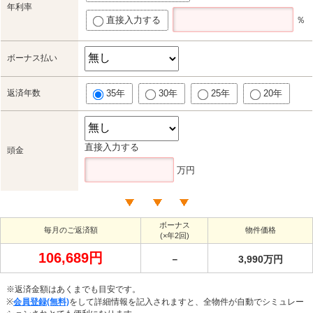
年利率
直接入力する
％
ボーナス払い
返済年数
35年
30年
25年
20年
直接入力する
頭金
万円
ボーナス
毎月のご返済額
物件価格
(×年2回)
106,689円
－
3,990万円
※返済金額はあくまでも目安です。
※
会員登録(無料)
をして詳細情報を記入されますと、全物件が自動でシミュレー