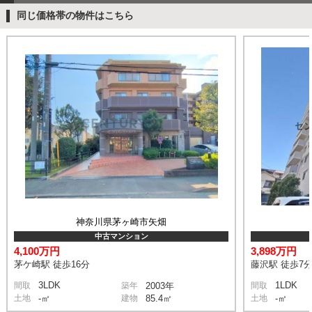
同じ価格帯の物件はこちら
神奈川県茅ヶ崎市矢畑
中古マンション
4,100万円
3,898万円
茅ケ崎駅 徒歩16分
藤沢駅 徒歩7
3LDK
1LDK
間取
築年
2003年
間取
土地
-㎡
建物
85.4㎡
土地
-㎡