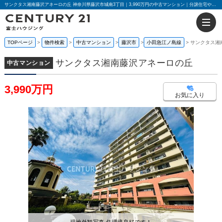
サンクタス湘南藤沢アネーロの丘 神奈川県藤沢市城南3丁目｜3,990万円の中古マンション｜分譲住宅や新築物件｜センチュリー21富士ハウジング
TOPページ
物件検索
中古マンション
藤沢市
小田急江ノ島線
サンクタス湘
サンクタス湘南藤沢アネーロの丘
中古マンション
3,990万円
お気に入り