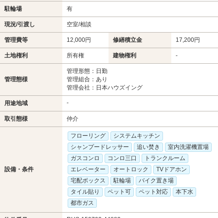
駐輪場
有
現況/引渡し
空室/相談
管理費等
12,000円
修繕積立金
17,200円
土地権利
所有権
建物権利
-
管理形態：日勤
管理態様
管理組合：あり
管理会社：日本ハウズイング
-
用途地域
取引態様
仲介
フローリング
システムキッチン
シャンプードレッサー
追い焚き
室内洗濯機置場
ガスコンロ
コンロ三口
トランクルーム
設備・条件
エレベーター
オートロック
TVドアホン
宅配ボックス
駐輪場
バイク置き場
タイル貼り
ペット可
ペット対応
本下水
都市ガス