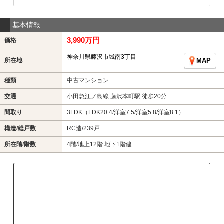
基本情報
3,990万円
価格
神奈川県藤沢市城南3丁目
所在地
MAP
種類
中古マンション
交通
小田急江ノ島線 藤沢本町駅 徒歩20分
間取り
3LDK（LDK20.4/洋室7.5/洋室5.8/洋室8.1）
構造/総戸数
RC造/239戸
所在階/階数
4階/地上12階 地下1階建