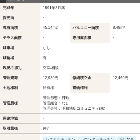
完成年
1991年3月築
-
採光面
45.14m
2
8.48m²
専有面積
バルコニー面積
-
-
テラス面積
専用庭面積
駐車場
なし
駐輪場
有
現況/引渡し
空室/相談
管理費等
12,930円
修繕積立金
12,460円
土地権利
所有権
建物権利
-
管理形態：日勤
管理態様
管理組合：なし
管理会社：明和地所コミュニティ(株)
-
用途地域
取引態様
仲介
システムキッチン
カウンターキッチン
追い焚き