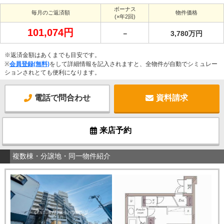
ボーナス
毎月のご返済額
物件価格
(×年2回)
101,074円
－
3,780万円
※返済金額はあくまでも目安です。
※
会員登録(無料)
をして詳細情報を記入されますと、全物件が自動でシミュレー
ションされとても便利になります。
電話で問合わせ
資料請求
来店予約
複数棟・分譲地・同一物件紹介