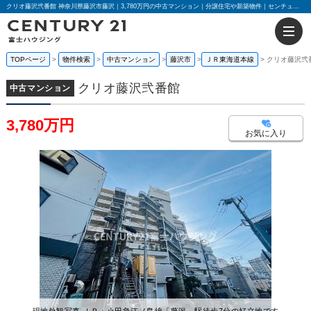
クリオ藤沢弐番館 神奈川県藤沢市藤沢｜3,780万円の中古マンション｜分譲住宅や新築物件｜センチュリー21富士ハウジング
TOPページ
物件検索
中古マンション
藤沢市
ＪＲ東海道本線
クリオ藤沢弐
クリオ藤沢弐番館
中古マンション
3,780万円
お気に入り