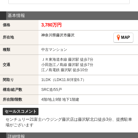
基本情報
3,780万円
価格
神奈川県藤沢市藤沢
所在地
MAP
種類
中古マンション
ＪＲ東海道本線 藤沢駅 徒歩7分
交通
小田急江ノ島線 藤沢駅 徒歩7分
江ノ島電鉄 藤沢駅 徒歩10分
間取り
1LDK（LDK11.8/洋室6.7）
構造/総戸数
SRC造/55戸
所在階/階数
4階/地上9階 地下1階建
セールスコメント
センチュリー21富士ハウジング藤沢店は藤沢駅北口徒歩3分、提携駐車
場がございます
詳細情報