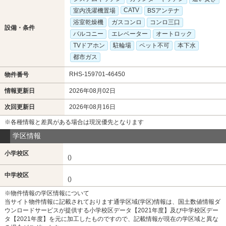
CATV
室内洗濯機置場
BSアンテナ
浴室乾燥機
ガスコンロ
コンロ三口
設備・条件
バルコニー
エレベーター
オートロック
TVドアホン
駐輪場
ペット不可
本下水
都市ガス
RHS-159701-46450
物件番号
情報更新日
2026年08月02日
次回更新日
2026年08月16日
※各種情報と差異がある場合は現況優先となります
学区情報
小学校区
()
中学校区
()
※物件情報の学区情報について
当サイト物件情報に記載されております通学区域(学区)情報は、国土数値情報ダ
ウンロードサービスが提供する小学校区データ【2021年度】及び中学校区デー
タ【2021年度】を元に加工したものですので、記載情報が現在の学区域と異な