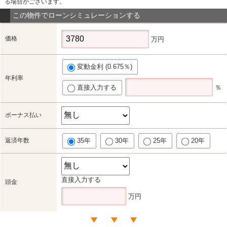
る場合がございます。
この物件でローンシミュレーションする
価格
万円
変動金利 (0.675％)
年利率
直接入力する
％
ボーナス払い
返済年数
35年
30年
25年
20年
直接入力する
頭金
万円