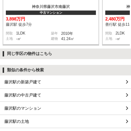
神奈川県藤沢市南藤沢
神
中古マンション
3,898万円
2,480万円
藤沢駅 徒歩7分
善行駅 徒歩11
1LDK
2LDK
間取
築年
2010年
間取
土地
-㎡
建物
41.24㎡
土地
-㎡
同じ学区の物件はこちら
類似の条件から検索
藤沢駅の新築戸建て
藤沢駅の中古戸建て
藤沢駅のマンション
藤沢駅の土地