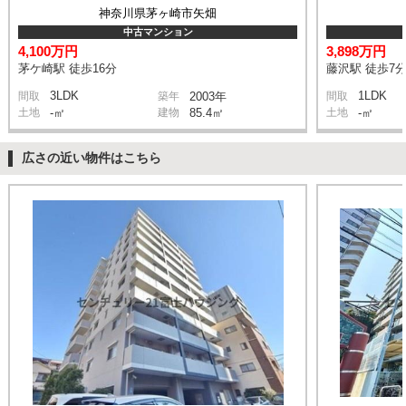
神奈川県茅ヶ崎市矢畑
中古マンション
4,100万円
3,898万円
茅ケ崎駅 徒歩16分
藤沢駅 徒歩7
3LDK
1LDK
間取
築年
2003年
間取
土地
-㎡
建物
85.4㎡
土地
-㎡
広さの近い物件はこちら