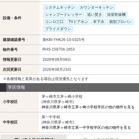
システムキッチン
カウンターキッチン
シャンプードレッサー
追い焚き
浴室乾燥機
設備・条件
コンロ三口
TVドアホン
本下水
個別プロパン
プライスダウン
建築確認番号
第KBI-YHK26-10-0325号
RHS-159704-1853
物件番号
情報更新日
2026年08月09日
次回更新日
2026年08月23日
※各種情報と差異がある場合は現況優先となります
学区情報
茅ヶ崎市立茅ヶ崎小学校
小学校区
(神奈川県茅ヶ崎市)
神奈川県茅ヶ崎市立茅ヶ崎小学校学区の他の物件を見る
第一中学校
中学校区
(神奈川県茅ヶ崎市)
神奈川県茅ヶ崎市立第一中学校学区の他の物件を見る