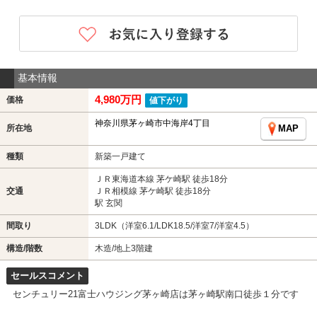
基本情報
4,980万円
価格
値下がり
神奈川県茅ヶ崎市中海岸4丁目
所在地
MAP
種類
新築一戸建て
ＪＲ東海道本線 茅ケ崎駅 徒歩18分
交通
ＪＲ相模線 茅ケ崎駅 徒歩18分
駅 玄関
間取り
3LDK（洋室6.1/LDK18.5/洋室7/洋室4.5）
構造/階数
木造/地上3階建
セールスコメント
センチュリー21富士ハウジング茅ヶ崎店は茅ヶ崎駅南口徒歩１分です