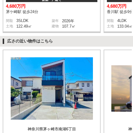
4,680万円
4,680万円
茅ケ崎駅 徒歩24分
香川駅 徒歩9
3SLDK
4LDK
間取
築年
2026年
間取
土地
122.49㎡
建物
107.7㎡
土地
133.04㎡
広さの近い物件はこちら
神奈川県茅ヶ崎市南湖6丁目
神