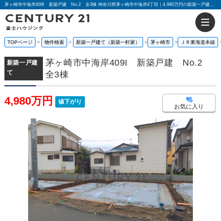
茅ヶ崎市中海岸409I 新築戸建 No.2 全3棟 神奈川県茅ヶ崎市中海岸4丁目｜4,980万円の新築一戸建て｜センチュリー21富士ハウジング
TOPページ
物件検索
新築一戸建て（新築一軒家）
茅ヶ崎市
ＪＲ東海道本線
茅ヶ崎市中海岸409I 新築戸建 No.2
新築一戸建
て
全3棟
4,980万円
値下がり
お気に入り