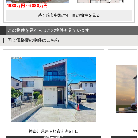
4980万円～5080万円
茅ヶ崎市中海岸4丁目の物件を見る
この物件を見た人はこの物件も見ています
同じ価格帯の物件はこちら
神奈川県茅ヶ崎市南湖6丁目
神
新築一戸建て