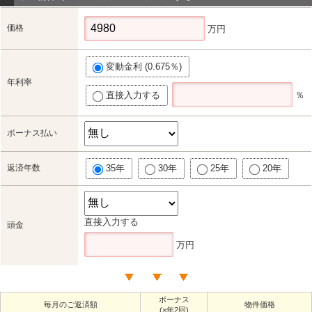
価格
万円
変動金利 (0.675％)
年利率
直接入力する
％
ボーナス払い
返済年数
35年
30年
25年
20年
直接入力する
頭金
万円
ボーナス
毎月のご返済額
物件価格
(×年2回)