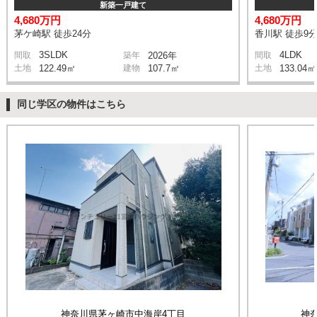
新築一戸建て
4,680万円
4,680万円
茅ケ崎駅 徒歩24分
香川駅 徒歩9
3SLDK
4LDK
間取
築年
2026年
間取
土地
122.49㎡
建物
107.7㎡
土地
133.04㎡
同じ学区の物件はこちら
神奈川県茅ヶ崎市中海岸4丁目
神