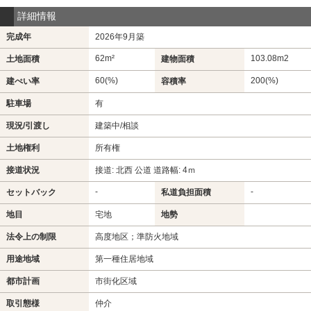
詳細情報
完成年
2026年9月築
62m²
103.08m
2
土地面積
建物面積
60(%)
200(%)
建ぺい率
容積率
駐車場
有
現況/引渡し
建築中/相談
土地権利
所有権
接道状況
接道: 北西 公道 道路幅: 4ｍ
-
-
セットバック
私道負担面積
地目
宅地
地勢
法令上の制限
高度地区；準防火地域
用途地域
第一種住居地域
都市計画
市街化区域
取引態様
仲介