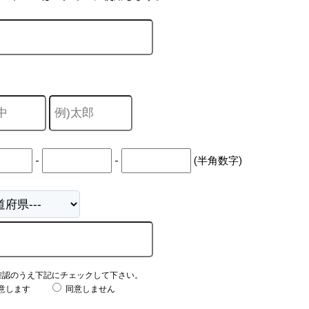
-
-
(半角数字)
確認のうえ下記にチェックして下さい。
意します
同意しません