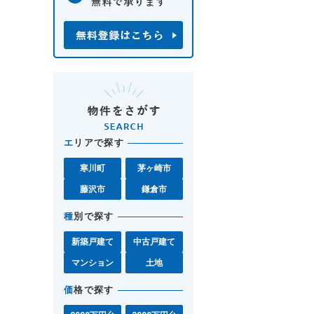
エ
リアで探す
寒川町
茅ヶ崎市
藤沢市
鎌倉市
種
別で探す
新築戸建て
中古戸建て
マンション
土地
価
格で探す