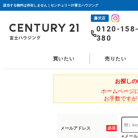
該当する物件は存在しません｜センチュリー21富士ハウジング
藤沢店
0120-158
380
買いたい
売りたい
お探しの
ホームページ
お手数ですが
メールアドレス
必須
※メー