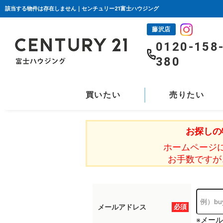
該当する物件は存在しません｜センチュリー21富士ハウジング
藤沢店
0120-158
380
買いたい
売りたい
お探しの
ホームページ
お手数ですが
メールアドレス
必須
※メー