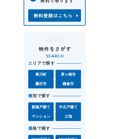
エ
リアで探す
寒川町
茅ヶ崎市
藤沢市
鎌倉市
種
別で探す
新築戸建て
中古戸建て
マンション
土地
価
格で探す