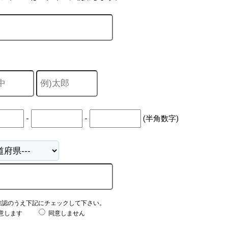
-
-
(半角数字)
確認のうえ下記にチェックして下さい。
意します
同意しません