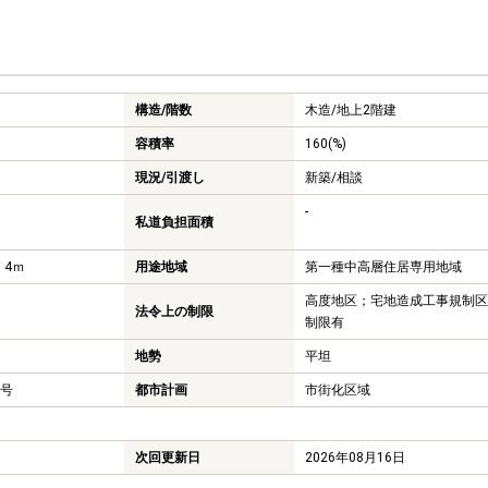
構造/階数
木造/
地上2階建
容積率
160(%)
現況/引渡し
新築/相談
-
私道負担面積
 4ｍ
用途地域
第一種中高層住居専用地域
高度地区；宅地造成工事規制区
法令上の制限
制限有
地勢
平坦
6号
都市計画
市街化区域
次回更新日
2026年08月16日