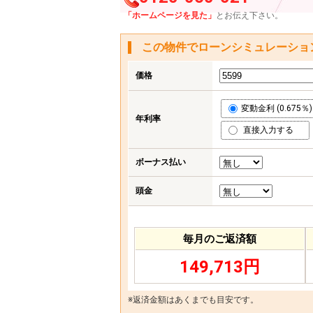
「ホームページを見た」
とお伝え下さい。
この物件でローンシミュレーショ
価格
変動金利 (0.675％)
年利率
直接入力する
ボーナス払い
頭金
毎月のご返済額
149,713円
※返済金額はあくまでも目安です。