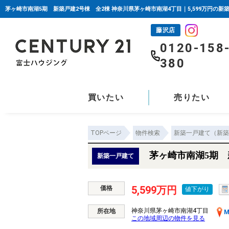
茅ヶ崎市南湖5期 新築戸建2号棟 全2棟 神奈川県茅ヶ崎市南湖4丁目｜5,599万円の
藤沢店
0120-158
380
買いたい
売りたい
TOPページ
物件検索
新築一戸建て（新築
茅ヶ崎市南湖5期 
新築一戸建て
5,599万円
価格
値下がり
神奈川県茅ヶ崎市南湖4丁目
所在地
M
この地域周辺の物件を見る