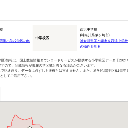
校
西浜中学校
(神奈川県茅ヶ崎市)
中学校区
西浜小学校学区の他
神奈川県茅ヶ崎市立西浜中学校
の物件を見る
区)情報は、国土数値情報ダウンロードサービスが提供する小学校区データ【2021
のですので、記載情報が現在の学区域と異なる場合がございます。
上で記述通り、データは必ずしも正確とは言えません。また、通学区域(学区)は毎年
としてご活用下さい。