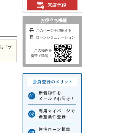
）
お役立ち機能
このページを印刷する
ローンシミュレーション
施設「ブ
この物件を
携帯で確認！