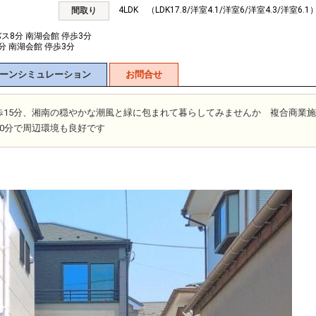
4LDK （LDK17.8/洋室4.1/洋室6/洋室4.3/洋室6.1
間取り
バス8分 南湖会館 停歩3分
分 南湖会館 停歩3分
ーンシミュレーション
お問合せ
歩15分、湘南の穏やかな潮風と緑に包まれて暮らしてみませんか 複合商業
0分で周辺環境も良好です