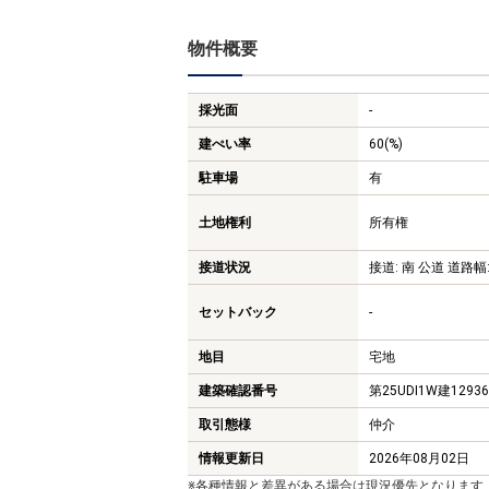
物件概要
採光面
-
建ぺい率
60(%)
駐車場
有
土地権利
所有権
接道状況
接道: 南 公道 道路幅:
セットバック
-
地目
宅地
建築確認番号
第25UDI1W建1293
取引態様
仲介
情報更新日
2026年08月02日
※各種情報と差異がある場合は現況優先となります