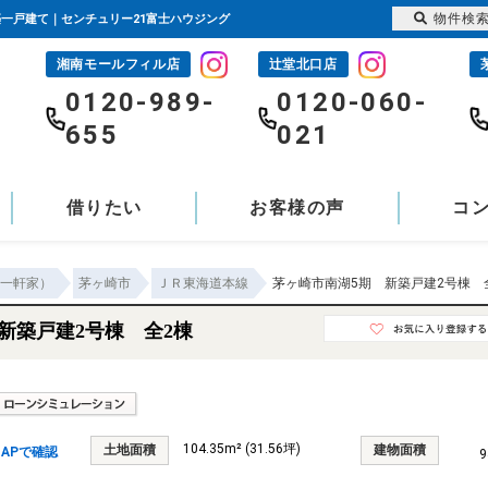
物件検
新築一戸建て｜センチュリー21富士ハウジング
湘南モールフィル店
辻堂北口店
-
0120-989-
0120-060-
655
021
借りたい
お客様の声
コ
一軒家）
茅ヶ崎市
ＪＲ東海道本線
茅ヶ崎市南湖5期 新築戸建2号棟 
新築戸建2号棟 全2棟
104.35m² (31.56坪)
土地面積
建物面積
APで確認
9