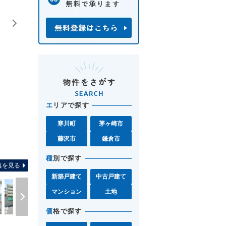
エ
リアで探す
寒川町
茅ヶ崎市
藤沢市
鎌倉市
間取り図 お気軽に辻堂北口店
種
別で探す
真を見る
新築戸建て
中古戸建て
マンション
土地
価
格で探す