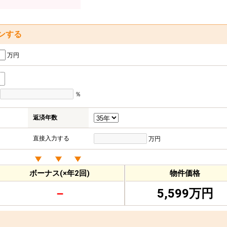
ンする
万円
％
返済年数
直接入力する
万円
ボーナス(×年2回)
物件価格
－
5,599万円