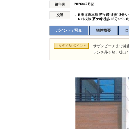
2026年7月築
築年月
ＪＲ東海道本線
茅ケ崎
徒歩18分/
交通
ＪＲ相模線
茅ケ崎
徒歩18分/バス8
ポイント / 写真
物件概要
ロ
サザンビーチまで徒
ランチ茅ヶ崎」徒歩1