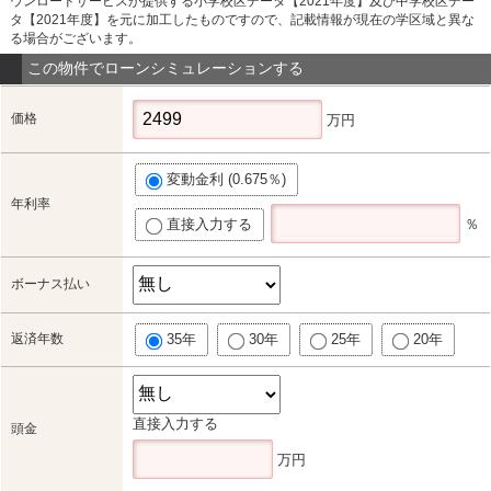
ウンロードサービスが提供する小学校区データ【2021年度】及び中学校区デー
タ【2021年度】を元に加工したものですので、記載情報が現在の学区域と異な
る場合がございます。
この物件でローンシミュレーションする
価格
万円
変動金利 (0.675％)
年利率
直接入力する
％
ボーナス払い
返済年数
35年
30年
25年
20年
直接入力する
頭金
万円