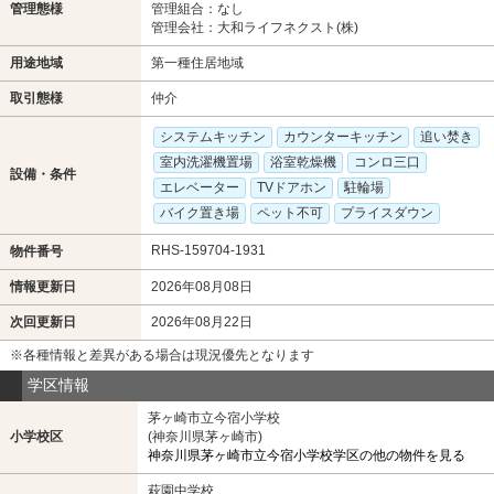
管理態様
管理組合：なし
管理会社：大和ライフネクスト(株)
用途地域
第一種住居地域
取引態様
仲介
システムキッチン
カウンターキッチン
追い焚き
室内洗濯機置場
浴室乾燥機
コンロ三口
設備・条件
エレベーター
TVドアホン
駐輪場
バイク置き場
ペット不可
プライスダウン
RHS-159704-1931
物件番号
情報更新日
2026年08月08日
次回更新日
2026年08月22日
※各種情報と差異がある場合は現況優先となります
学区情報
茅ヶ崎市立今宿小学校
小学校区
(神奈川県茅ヶ崎市)
神奈川県茅ヶ崎市立今宿小学校学区の他の物件を見る
萩園中学校