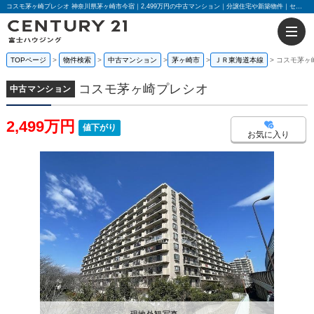
コスモ茅ヶ崎プレシオ 神奈川県茅ヶ崎市今宿｜2,499万円の中古マンション｜分譲住宅や新築物件｜センチュリー21富士ハウジング
TOPページ
物件検索
中古マンション
茅ヶ崎市
ＪＲ東海道本線
コスモ茅ヶ
コスモ茅ヶ崎プレシオ
中古マンション
2,499万円
値下がり
お気に入り