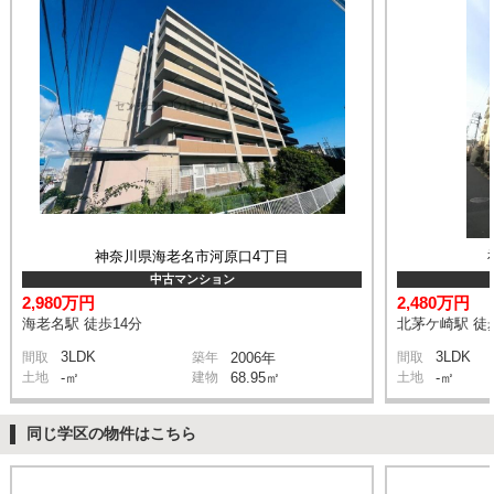
神奈川県海老名市河原口4丁目
中古マンション
2,980万円
2,480万円
海老名駅 徒歩14分
北茅ケ崎駅 徒
3LDK
3LDK
間取
築年
2006年
間取
土地
-㎡
建物
68.95㎡
土地
-㎡
同じ学区の物件はこちら