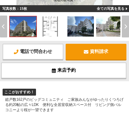
現地外観写真 -
写真枚数：15枚
全ての写真を見る
電話で問合わせ
資料請求
来店予約
ここがおすすめ！
総戸数162戸のビッグコミュニティ ご家族みんながゆったりくつろげ
る約20帖の広々LDK 便利な全居室収納スペース付 リビング側バル
コニーより桜が一望できます