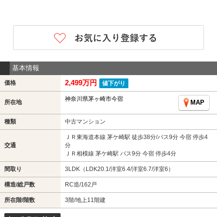
基本情報
2,499万円
価格
値下がり
神奈川県茅ヶ崎市今宿
所在地
MAP
種類
中古マンション
ＪＲ東海道本線 茅ケ崎駅 徒歩38分/バス9分 今宿 停歩4
交通
分
ＪＲ相模線 茅ケ崎駅 バス9分 今宿 停歩4分
間取り
3LDK（LDK20.1/洋室6.4/洋室6.7/洋室6）
構造/総戸数
RC造/162戸
所在階/階数
3階/地上11階建