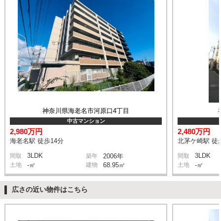
神奈川県海老名市河原口4丁目
中古マンション
2,980万円
2,480万円
海老名駅 徒歩14分
北茅ケ崎駅 徒
3LDK
3LDK
間取
築年
2006年
間取
土地
-㎡
建物
68.95㎡
土地
-㎡
広さの近い物件はこちら