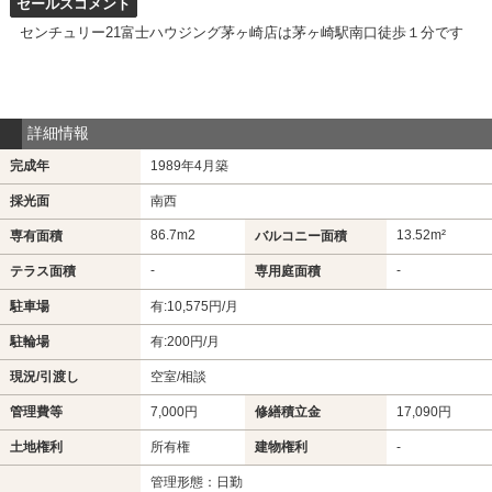
セールスコメント
センチュリー21富士ハウジング茅ヶ崎店は茅ヶ崎駅南口徒歩１分です
詳細情報
完成年
1989年4月築
採光面
南西
86.7m
2
13.52m²
専有面積
バルコニー面積
-
-
テラス面積
専用庭面積
駐車場
有:10,575円/月
駐輪場
有:200円/月
現況/引渡し
空室/相談
管理費等
7,000円
修繕積立金
17,090円
土地権利
所有権
建物権利
-
管理形態：日勤