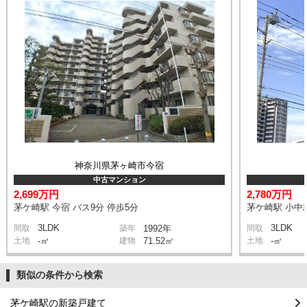
神奈川県茅ヶ崎市今宿
中古マンション
2,699万円
2,780万円
茅ケ崎駅 今宿 バス9分 停歩5分
茅ケ崎駅 小中島
3LDK
3LDK
間取
築年
1992年
間取
土地
-㎡
建物
71.52㎡
土地
-㎡
類似の条件から検索
茅ケ崎駅の新築戸建て