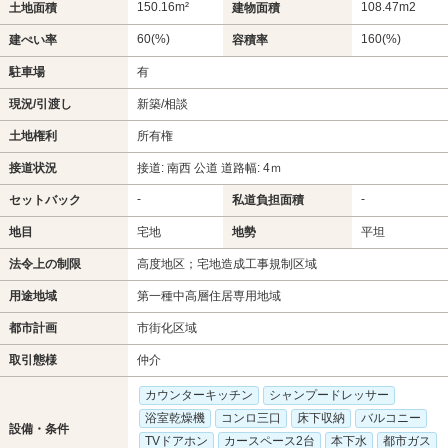
150.16m²
108.47m
2
土地面積
建物面積
60(%)
160(%)
建ぺい率
容積率
駐車場
有
現況/引渡し
新築/相談
土地権利
所有権
接道状況
接道: 南西 公道 道路幅: 4ｍ
-
-
セットバック
私道負担面積
地目
宅地
地勢
平坦
法令上の制限
高度地区；宅地造成工事規制区域
用途地域
第一種中高層住居専用地域
都市計画
市街化区域
取引態様
仲介
カウンターキッチン
シャンプードレッサー
浴室乾燥機
コンロ三口
床下収納
バルコニー
設備・条件
TVドアホン
カースペース2台
本下水
都市ガス