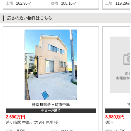
土地
162.95㎡
建物
105.16㎡
土地
119.29㎡
広さの近い物件はこちら
神奈川県茅ヶ崎市中島
中古一戸建て
2,690万円
8,980万円
茅ケ崎駅 中島 バス9分 停歩7分
-駅 -