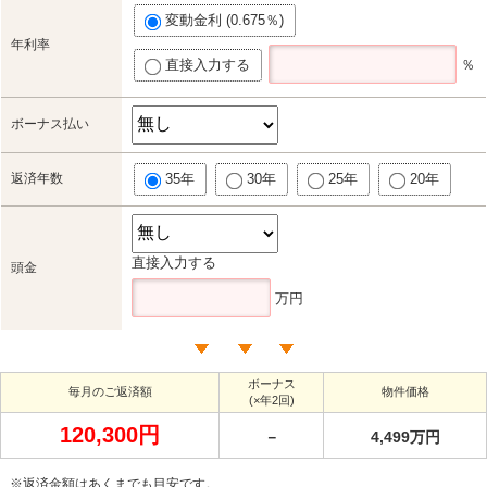
変動金利 (0.675％)
年利率
直接入力する
％
ボーナス払い
返済年数
35年
30年
25年
20年
直接入力する
頭金
万円
ボーナス
毎月のご返済額
物件価格
(×年2回)
120,300円
－
4,499万円
※返済金額はあくまでも目安です。