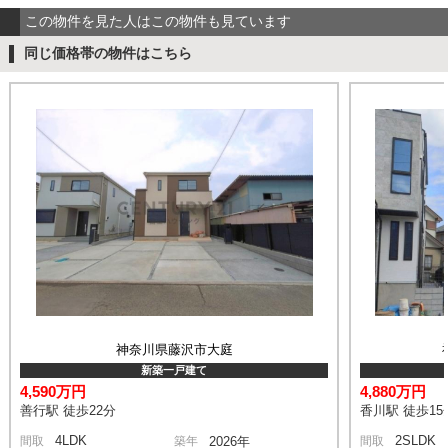
この物件を見た人はこの物件も見ています
同じ価格帯の物件はこちら
神奈川県藤沢市大庭
新築一戸建て
4,590万円
4,880万円
善行駅 徒歩22分
香川駅 徒歩15
4LDK
2SLDK
間取
築年
2026年
間取