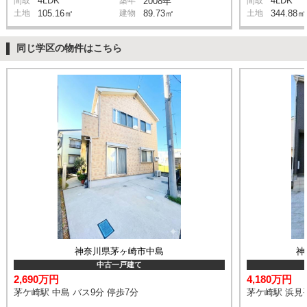
4LDK
4LDK
間取
築年
2008年
間取
土地
105.16㎡
建物
89.73㎡
土地
344.88㎡
同じ学区の物件はこちら
神奈川県茅ヶ崎市中島
神
中古一戸建て
2,690万円
4,180万円
茅ケ崎駅 中島 バス9分 停歩7分
茅ケ崎駅 浜見平