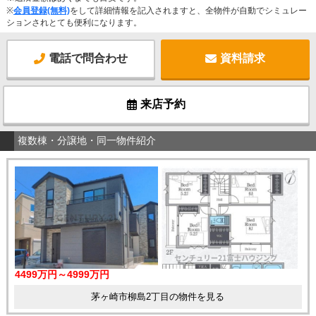
※
会員登録(無料)
をして詳細情報を記入されますと、全物件が自動でシミュレー
ションされとても便利になります。
電話で問合わせ
資料請求
来店予約
複数棟・分譲地・同一物件紹介
4499万円～4999万円
茅ヶ崎市柳島2丁目の物件を見る