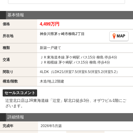
基本情報
4,499万円
価格
神奈川県茅ヶ崎市柳島2丁目
所在地
MAP
種類
新築一戸建て
ＪＲ東海道本線 茅ケ崎駅 バス15分 柳島 停歩4分
交通
ＪＲ相模線 茅ケ崎駅 バス15分 柳島 停歩4分
間取り
4LDK（LDK21/洋室7.5/洋室6.5/洋室5.2/洋室5.2）
構造/階数
木造/地上2階建
セールスコメント
辻堂北口店はJR東海道線「辻堂」駅北口徒歩3分、オザワビル1階にご
ざいます。
詳細情報
完成年
2026年5月築