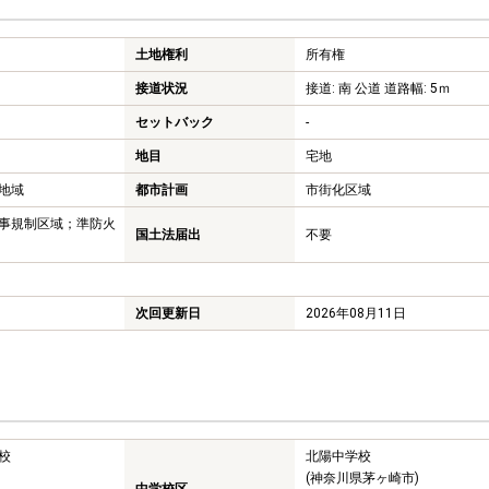
土地権利
所有権
接道状況
接道: 南 公道 道路幅: 5ｍ
セットバック
-
地目
宅地
地域
都市計画
市街化区域
事規制区域；準防火
国土法届出
不要
次回更新日
2026年08月11日
校
北陽中学校
(神奈川県茅ヶ崎市)