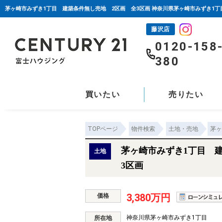
藤沢店
0120-158
380
買いたい
売りたい
TOPページ
物件検索
土地・売地
茅ヶ
茅ヶ崎市みずき1丁目 
土地
3区画
3,380万円
価格
神奈川県茅ヶ崎市みずき1丁目
所在地