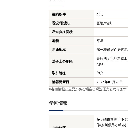
建築条件
なし
現況/引渡し
更地/相談
私道負担面積
-
地勢
平坦
用途地域
第一種低層住居専用
景観法；宅地造成工
法令上の制限
地域
取引態様
仲介
情報更新日
2026年07月28日
※各種情報と差異がある場合は現況優先となります
学区情報
茅ヶ崎市立香川小学
(神奈川県茅ヶ崎市)