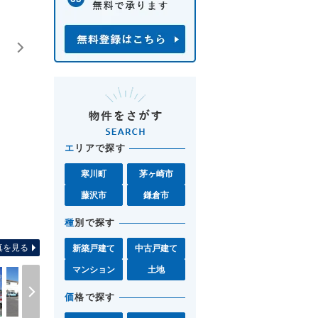
エ
リアで探す
寒川町
茅ヶ崎市
藤沢市
鎌倉市
全体区画図 自然を身近
種
別で探す
真を見る
新築戸建て
中古戸建て
マンション
土地
価
格で探す