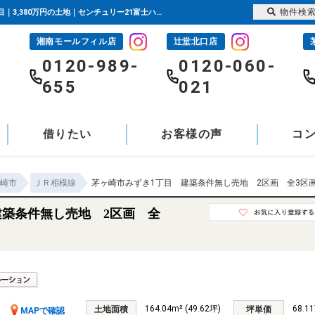
物件検
茅ヶ崎市みずき1丁目 建築条件無し売地 2区画 全3区画 神奈川県茅ヶ崎市みずき1丁目｜3,380万円の土地｜センチュリー21富士ハウジング
湘南モールフィル店
辻堂北口店
-
0120-989-
0120-060-
655
021
借りたい
お客様の声
コ
崎市
ＪＲ相模線
茅ヶ崎市みずき1丁目 建築条件無し売地 2区画 全3区
建築条件無し売地 2区画 全
164.04m² (49.62坪)
68.1
土地面積
坪単価
MAPで確認