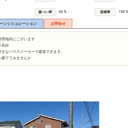
50 %
100 
建ぺい率
容積率
ーンシミュレーション
お問合せ
整理地内にございます
り良好
好きなハウスメーカーで建築できます。
を建ててみませんか