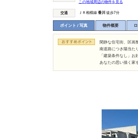
この地域周辺の物件を見る
ＪＲ相模線
香川
徒歩7分
交通
ポイント / 写真
物件概要
ロ
閑静な住宅街、区画
南道路につき陽当た
「建築条件なし」お
あなたの思い描く家