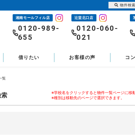
物件検
湘南モールフィル店
辻堂北口店
-
0120-989-
0120-060-
655
021
借りたい
お客様の声
コ
一覧
※学校名をクリックすると物件一覧ページに移
検索
※種別は移動先のページで選択できます。