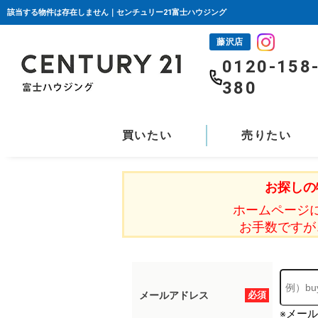
該当する物件は存在しません｜センチュリー21富士ハウジング
藤沢店
0120-158
380
買いたい
売りたい
お探しの
ホームページ
お手数ですが
メールアドレス
必須
※メー