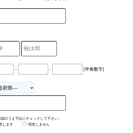
-
-
(半角数字)
確認のうえ下記にチェックして下さい。
意します
同意しません