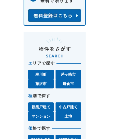
エ
リアで探す
寒川町
茅ヶ崎市
藤沢市
鎌倉市
種
別で探す
新築戸建て
中古戸建て
マンション
土地
価
格で探す