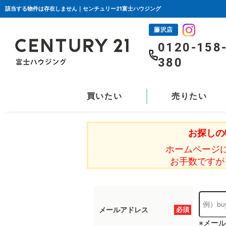
該当する物件は存在しません｜センチュリー21富士ハウジング
藤沢店
0120-158
380
買いたい
売りたい
お探しの
ホームページ
お手数ですが
メールアドレス
必須
※メー