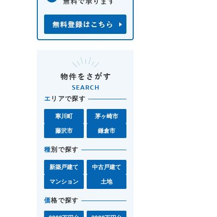
エ
リアで探す
寒川町
茅ヶ崎市
藤沢市
鎌倉市
種
別で探す
新築戸建て
中古戸建て
マンション
土地
価
格で探す