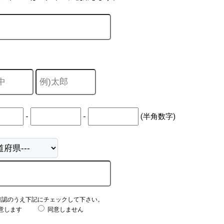
-
-
(半角数字)
確認のうえ下記にチェックして下さい。
意します
同意しません