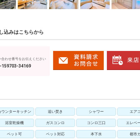
し込みはこちらから
い合わせ番号をお伝えください
-159703-34169
カウンターキッチン
追い焚き
シャワー
エア
浴室乾燥機
ガスコンロ
コンロ三口
エレベ
ペット可
ペット対応
本下水
都市