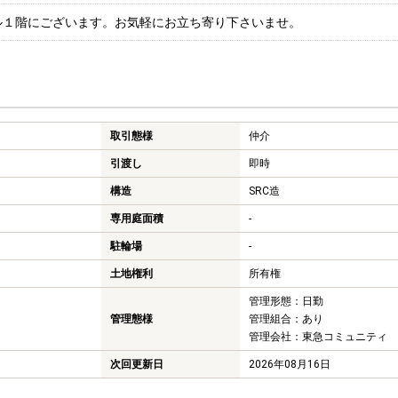
ル１階にございます。お気軽にお立ち寄り下さいませ。
取引態様
仲介
引渡し
即時
構造
SRC造
専用庭面積
-
駐輪場
-
土地権利
所有権
管理形態：日勤
管理態様
管理組合：あり
管理会社：東急コミュニティ
次回更新日
2026年08月16日