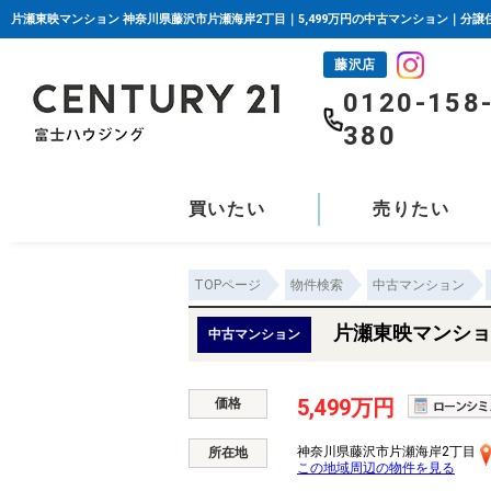
藤沢店
0120-158
380
買いたい
売りたい
TOPページ
物件検索
中古マンション
片瀬東映マンショ
中古マンション
5,499万円
価格
神奈川県藤沢市片瀬海岸2丁目
所在地
この地域周辺の物件を見る