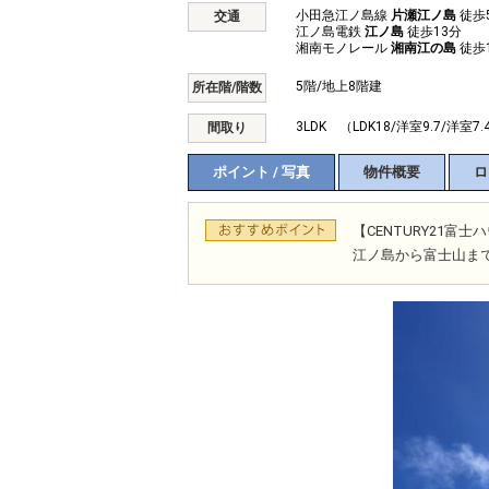
小田急江ノ島線
片瀬江ノ島
徒歩
交通
江ノ島電鉄
江ノ島
徒歩13分
湘南モノレール
湘南江の島
徒歩
5階/地上8階建
所在階/階数
3LDK （LDK18/洋室9.7/洋室7.
間取り
ポイント / 写真
物件概要
ロ
【CENTURY21
江ノ島から富士山ま