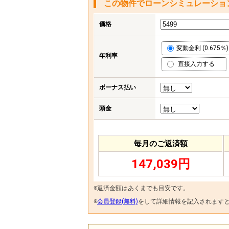
この物件でローンシミュレーショ
価格
変動金利 (0.675％)
年利率
直接入力する
ボーナス払い
頭金
毎月のご返済額
147,039円
※返済金額はあくまでも目安です。
※
会員登録(無料)
をして詳細情報を記入されます