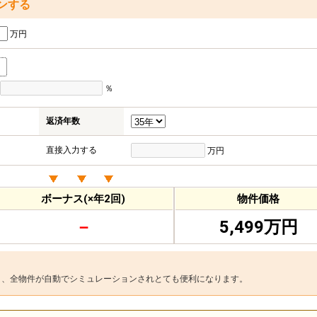
ンする
万円
％
返済年数
直接入力する
万円
ボーナス(×年2回)
物件価格
－
5,499万円
と、全物件が自動でシミュレーションされとても便利になります。