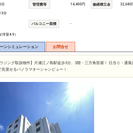
5分
14,400円
32,680
管理費等
修繕積立金
13分
-
バルコニー面積
4/洋室4.9）
ーンシミュレーション
お問合せ
富士ハウジング取扱物件】片瀬江ノ島駅徒歩5分、5階・三方角部屋！ 日当り・通風
で見渡せるパノラマオーシャンビュー！