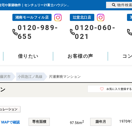
物件検
片瀬東映マンション 神奈川県藤沢市片瀬海岸2丁目｜5,499万円の中古マンション｜分譲住宅や新築物件｜センチュリー21富士ハウジング
湘南モールフィル店
辻堂北口店
-
0120-989-
0120-060-
655
021
借りたい
お客様の声
コ
藤沢市
小田急江ノ島線
片瀬東映マンション
ン
1970
専有面積
築年月
2
MAPで確認
97.56m