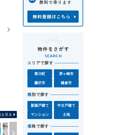
エ
リアで探す
寒川町
茅ヶ崎市
藤沢市
鎌倉市
種
別で探す
間取り図 お気軽に湘南モール
新築戸建て
中古戸建て
真を見る
マンション
土地
価
格で探す