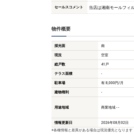
セールスコメント
当店は湘南モールフィ
物件概要
採光面
南
現況
空室
総戸数
41戸
テラス面積
-
駐車場
有:8,000円/月
建物権利
-
用途地域
商業地域 - -
情報更新日
2026年08月02日
※各種情報と差異がある場合は現況優先となります