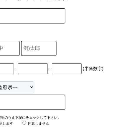
-
-
(半角数字)
確認のうえ下記にチェックして下さい。
意します
同意しません