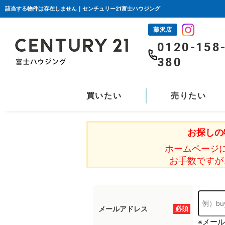
該当する物件は存在しません｜センチュリー21富士ハウジング
藤沢店
0120-158
380
買いたい
売りたい
お探しの
ホームページ
お手数ですが
メールアドレス
必須
※メー