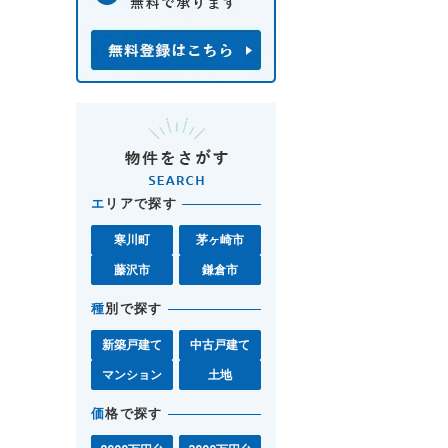
エ
リアで探す
寒川町
茅ヶ崎市
藤沢市
鎌倉市
種
別で探す
新築戸建て
中古戸建て
マンション
土地
価
格で探す