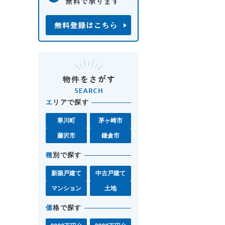
エ
リアで探す
寒川町
茅ヶ崎市
藤沢市
鎌倉市
種
別で探す
新築戸建て
中古戸建て
マンション
土地
価
格で探す