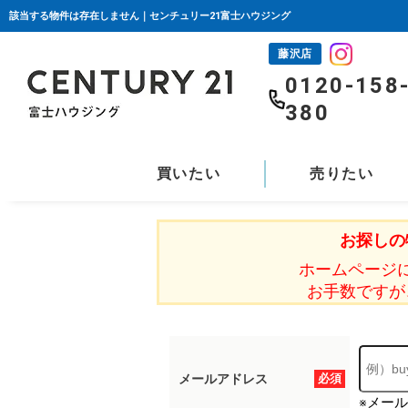
該当する物件は存在しません｜センチュリー21富士ハウジング
藤沢店
0120-158
380
買いたい
売りたい
お探しの
ホームページ
お手数ですが
メールアドレス
必須
※メー