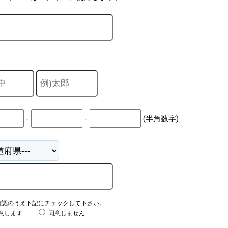
-
-
(半角数字)
確認のうえ下記にチェックして下さい。
意します
同意しません