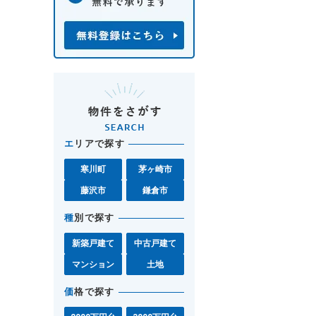
エ
リアで探す
寒川町
茅ヶ崎市
藤沢市
鎌倉市
種
別で探す
新築戸建て
中古戸建て
マンション
土地
価
格で探す