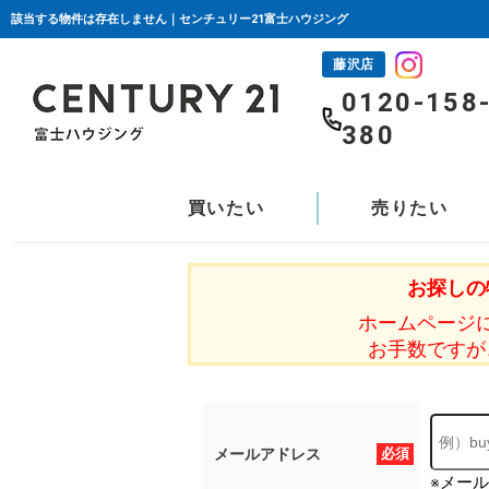
該当する物件は存在しません｜センチュリー21富士ハウジング
藤沢店
0120-158
380
買いたい
売りたい
お探しの
ホームページ
お手数ですが
メールアドレス
必須
※メー